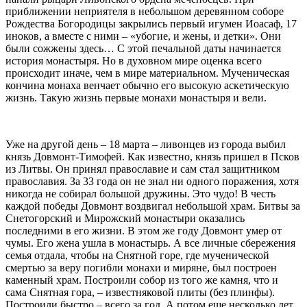
приближении неприятеля в небольшом деревянном соборе
Рождества Богородицы закрылись первый игумен Иоасаф, 17
иноков, а вместе с ними – «убогие, и жены, и детки». Они
были сожжены здесь… С этой печальной даты начинается
история монастыря. Но в духовном мире оценка всего
происходит иначе, чем в мире материальном. Мученическая
кончина монаха венчает обычно его высокую аскетическую
жизнь. Такую жизнь первые монахи монастыря и вели.
Уже на другой день – 18 марта – ливонцев из города выбил
князь Довмонт-Тимофей. Как известно, князь пришел в Псков
из Литвы. Он принял православие и сам стал защитником
православия. За 33 года он не знал ни одного поражения, хотя
никогда не собирал большой дружины. Это чудо! В честь
каждой победы Довмонт воздвигал небольшой храм. Битвы за
Снетогорский и Мирожский монастыри оказались
последними в его жизни. В этом же году Довмонт умер от
чумы. Его жена ушла в монастырь. А все личные сбережения
семья отдала, чтобы на Снятной горе, где мученической
смертью за веру погибли монахи и миряне, был построен
каменный храм. Построили собор из того же камня, что и
сама Снятная гора, – известняковой плиты (без плинфы).
Построили быстро – всего за год. А потом еще несколько лет