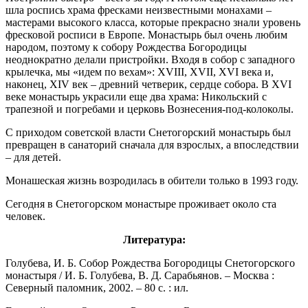
шла роспись храма фресками неизвестными монахами –
мастерами высокого класса, которые прекрасно знали уровень
фресковой росписи в Европе. Монастырь был очень любим
народом, поэтому к собору Рождества Богородицы
неоднократно делали пристройки. Входя в собор с западного
крылечка, мы «идем по вехам»: XVIII, XVII, XVI века и,
наконец, XIV век – древний четверик, сердце собора. В XVI
веке монастырь украсили еще два храма: Никольский с
трапезной и погребами и церковь Вознесения-под-колоколы.
С приходом советской власти Снетогорский монастырь был
превращен в санаторий сначала для взрослых, а впоследствии
– для детей.
Монашеская жизнь возродилась в обители только в 1993 году.
Сегодня в Снетогорском монастыре проживает около ста
человек.
Литература:
Голубева, И. Б. Собор Рождества Богородицы Снетогорского
монастыря / И. Б. Голубева, В. Д. Сарабьянов. – Москва :
Северный паломник, 2002. – 80 с. : ил.