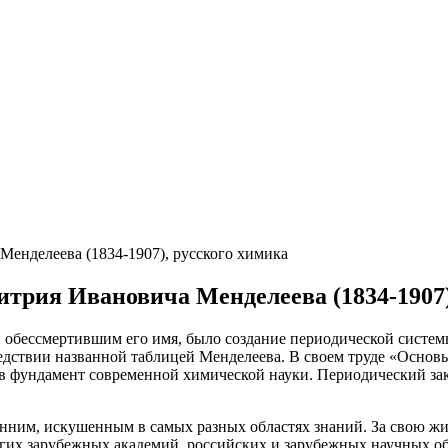
Менделеева (1834-1907), русского химика
митрия Ивановича Менделеева (1834-1907
обессмертившим его имя, было создание периодической систем
ледствии названной таблицей Менделеева. В своем труде «Осно
в фундамент современной химической науки. Периодический зак
им, искушенным в самых разных областях знаний. За свою жизн
огих зарубежных академий, российских и зарубежных научных о