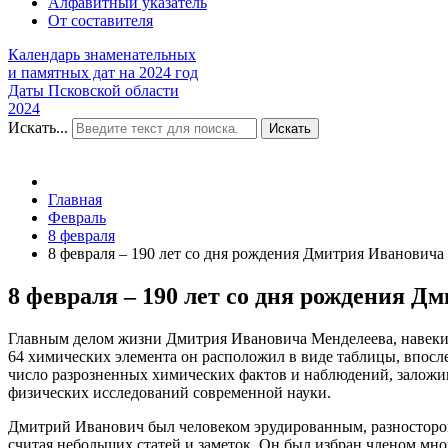
Алфавитный указатель
От составителя
Календарь знаменательных
и памятных дат на 2024 год
Даты Псковской области
2024
Искать...
Искать
Главная
Февраль
8 февраля
8 февраля – 190 лет со дня рождения Дмитрия Ивановича 
8 февраля – 190 лет со дня рождения Д
Главным делом жизни Дмитрия Ивановича Менделеева, навеки 
64 химических элемента он расположил в виде таблицы, впос
число разрозненных химических фактов и наблюдений, заложи
физических исследований современной науки.
Дмитрий Иванович был человеком эрудированным, разносторонн
считая небольших статей и заметок. Он был избран членом мн