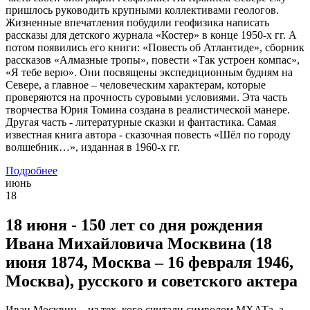
пришлось руководить крупными коллективами геологов.
Жизненные впечатления побудили геофизика написать
рассказы для детского журнала «Костер» в конце 1950-х гг. А
потом появились его книги: «Повесть об Атлантиде», сборник
рассказов «Алмазные тропы», повести «Так устроен компас»,
«Я тебе верю». Они посвящены экспедиционным будням на
Севере, а главное – человеческим характерам, которые
проверяются на прочность суровыми условиями. Эта часть
творчества Юрия Томина создана в реалистической манере.
Другая часть - литературные сказки и фантастика. Самая
известная книга автора - сказочная повесть «Шёл по городу
волшебник…», изданная в 1960-х гг.
Подробнее
июнь
18
18 июня - 150 лет со дня рождения
Ивана Михайловича Москвина (18
июня 1874, Москва – 16 февраля 1946,
Москва), русского и советского актера
Иван Москвин – из тех, кого считали символом МХАТа, а