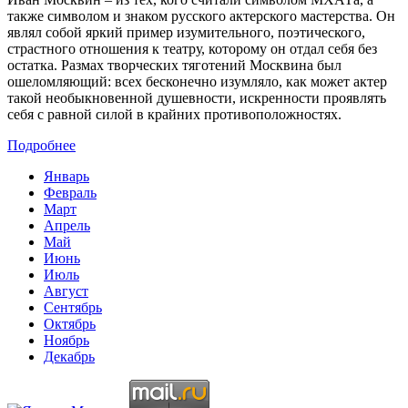
также символом и знаком русского актерского мастерства. Он
являл собой яркий пример изумительного, поэтического,
страстного отношения к театру, которому он отдал себя без
остатка. Размах творческих тяготений Москвина был
ошеломляющий: всех бесконечно изумляло, как может актер
такой необыкновенной душевности, искренности проявлять
себя с равной силой в крайних противоположностях.
Подробнее
Январь
Февраль
Март
Апрель
Май
Июнь
Июль
Август
Сентябрь
Октябрь
Ноябрь
Декабрь