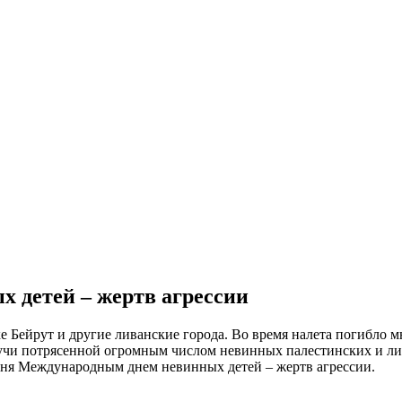
 детей – жертв агрессии
е Бейрут и другие ливанские города. Во время налета погибло м
учи потрясенной огромным числом невинных палестинских и лив
юня Международным днем невинных детей – жертв агрессии.