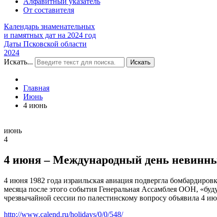
Алфавитный указатель
От составителя
Календарь знаменательных
и памятных дат на 2024 год
Даты Псковской области
2024
Искать...
Искать
Главная
Июнь
4 июнь
июнь
4
4 июня – Международный день невинных
4 июня 1982 года израильская авиация подвергла бомбардировк
месяца после этого события Генеральная Ассамблея ООН, «буд
чрезвычайной сессии по палестинскому вопросу объявила 4 и
http://www.calend.ru/holidays/0/0/548/