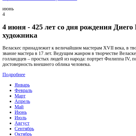
июнь
4
4 июня - 425 лет со дня рождения Диего 
художника
Веласкес принадлежит к величайшим мастерам XVII века, в тв
звание мастера в 17 лет. Ведущим жанром в творчестве Веласк
голландцев – простых людей из народа: портрет Филиппа IV, п
достоверность внешнего облика человека.
Подробнее
Январь
Февраль
Март
Апрель
Май
Июнь
Июль
Август
Сентябрь
Октябрь