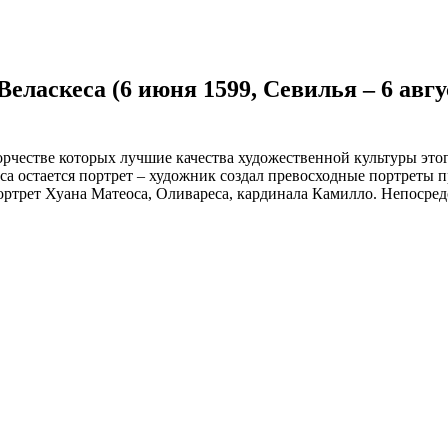
Веласкеса (6 июня 1599, Севилья – 6 авг
орчестве которых лучшие качества художественной культуры эт
еса остается портрет – художник создал превосходные портреты
ортрет Хуана Матеоса, Оливареса, кардинала Камилло. Непосред