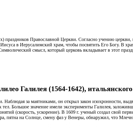
х) праздников Православной Церкви. Согласно учению церкви, в
 Иисуса в Иерусалимский храм, чтобы посвятить Его Богу. В хр
 Символический смысл, который церковь вкладывает в этот праздн
алилео Галилея (1564-1642), итальянског
. Наблюдая за маятниками, он открыл закон изохронности, выдв
ых тел. Большое значение имели эксперименты Галилея, заложив
нятий (скорость, ускорение). В 1609 г. ученый создал свой пер
а, пятна на Солнце, смену фаз у Венеры, обнаружил, что Млечн