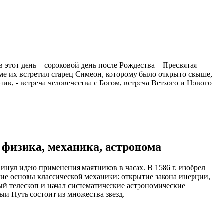
 этот день – сороковой день после Рождества – Пресвятая
аме их встретил старец Симеон, которому было открыто свыше,
ик, - встреча человечества с Богом, встреча Ветхого и Нового
о физика, механика, астронома
инул идею применения маятников в часах. В 1586 г. изобрел
шие основы классической механики: открытие закона инерции,
вый телескоп и начал систематические астрономические
ый Путь состоит из множества звезд.