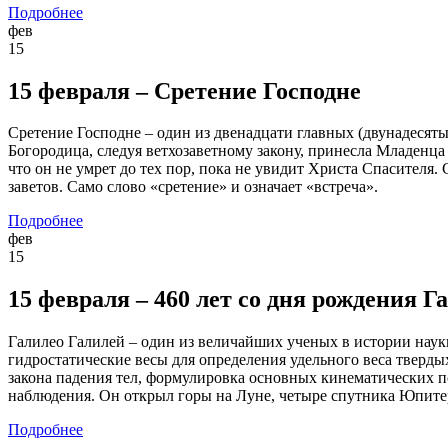
Подробнее
фев
15
15 февраля – Сретение Господне
Сретение Господне – один из двенадцати главных (двунадесяты
Богородица, следуя ветхозаветному закону, принесла Младенца
что он не умрет до тех пор, пока не увидит Христа Спасителя.
заветов. Само слово «сретение» и означает «встреча».
Подробнее
фев
15
15 февраля – 460 лет со дня рождения Г
Галилео Галилей – один из величайших ученых в истории науки
гидростатические весы для определения удельного веса тверд
закона падения тел, формулировка основных кинематических по
наблюдения. Он открыл горы на Луне, четыре спутника Юпитер
Подробнее