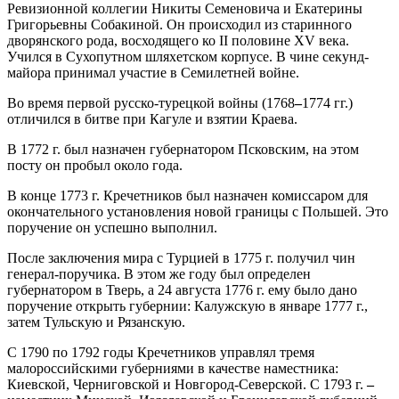
Ревизионной коллегии Никиты Семеновича и Екатерины
Григорьевны Собакиной. Он происходил из старинного
дворянского рода, восходящего ко II половине XV века.
Учился в Сухопутном шляхетском корпусе. В чине секунд-
майора принимал участие в Семилетней войне.
Во время первой русско-турецкой войны (1768
–
1774 гг.)
отличился в битве при Кагуле и взятии Краева.
В 1772 г. был назначен губернатором Псковским, на этом
посту он пробыл около года.
В конце 1773 г. Кречетников был назначен комиссаром для
окончательного установления новой границы с Польшей. Это
поручение он успешно выполнил.
После заключения мира с Турцией в 1775 г. получил чин
генерал-поручика. В этом же году был определен
губернатором в Тверь, а 24 августа 1776 г. ему было дано
поручение открыть губернии: Калужскую в январе 1777 г.,
затем Тульскую и Рязанскую.
С 1790 по 1792 годы Кречетников управлял тремя
малороссийскими губерниями в качестве наместника:
Киевской, Черниговской и Новгород-Северской. С 1793 г.
–