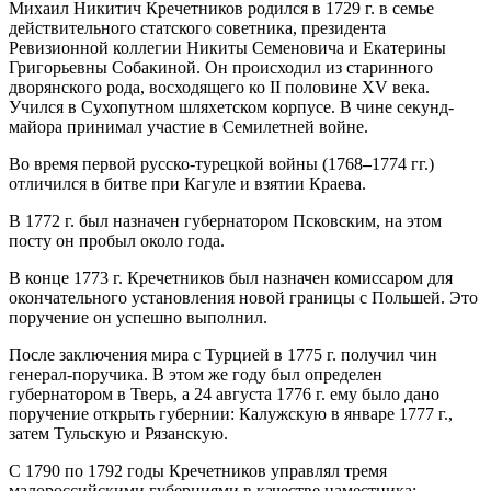
Михаил Никитич Кречетников родился в 1729 г. в семье
действительного статского советника, президента
Ревизионной коллегии Никиты Семеновича и Екатерины
Григорьевны Собакиной. Он происходил из старинного
дворянского рода, восходящего ко II половине XV века.
Учился в Сухопутном шляхетском корпусе. В чине секунд-
майора принимал участие в Семилетней войне.
Во время первой русско-турецкой войны (1768
–
1774 гг.)
отличился в битве при Кагуле и взятии Краева.
В 1772 г. был назначен губернатором Псковским, на этом
посту он пробыл около года.
В конце 1773 г. Кречетников был назначен комиссаром для
окончательного установления новой границы с Польшей. Это
поручение он успешно выполнил.
После заключения мира с Турцией в 1775 г. получил чин
генерал-поручика. В этом же году был определен
губернатором в Тверь, а 24 августа 1776 г. ему было дано
поручение открыть губернии: Калужскую в январе 1777 г.,
затем Тульскую и Рязанскую.
С 1790 по 1792 годы Кречетников управлял тремя
малороссийскими губерниями в качестве наместника: