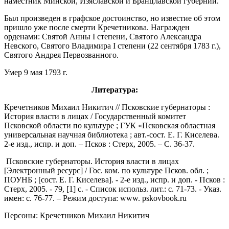
наместник Минской, Изяславской и Бранцлавской губерний.
Был произведен в графское достоинство, но известие об этом
пришло уже после смерти Кречетникова. Награжден
орденами: Святой Анны I степени, Святого Александра
Невского, Святого Владимира I степени (22 сентября 1783 г.),
Святого Андрея Первозванного.
Умер 9 мая 1793 г.
Литература:
Кречетников Михаил Никитич // Псковские губернаторы :
История власти в лицах / Государственный комитет
Псковской области по культуре ; ГУК «Псковская областная
универсальная научная библиотека ; авт.-сост. Е. Г. Киселева.
2-е изд., испр. и доп. – Псков : Стерх, 2005. – С. 36-37.
Псковские губернаторы. История власти в лицах
[Электронный ресурс] / Гос. ком. по культуре Псков. обл. ;
ПОУНБ ; [сост. Е. Г. Киселева]. - 2-е изд., испр. и доп. - Псков :
Стерх, 2005. - 79, [1] с. - Список использ. лит.: с. 71-73. - Указ.
имен: с. 76-77. – Режим доступа: www. pskovbook.ru
Персоны: Кречетников Михаил Никитич