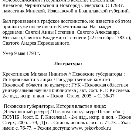
Киевской, Черниговской и Новгород-Северской. С 1793 г.
–
наместник Минской, Изяславской и Бранцлавской губерний.
Был произведен в графское достоинство, но известие об этом
пришло уже после смерти Кречетникова. Награжден
орденами: Святой Анны I степени, Святого Александра
Невского, Святого Владимира I степени (22 сентября 1783 г.),
Святого Андрея Первозванного.
Умер 9 мая 1793 г.
Литература:
Кречетников Михаил Никитич // Псковские губернаторы :
История власти в лицах / Государственный комитет
Псковской области по культуре ; ГУК «Псковская областная
универсальная научная библиотека ; авт.-сост. Е. Г. Киселева.
2-е изд., испр. и доп. – Псков : Стерх, 2005. – С. 36-37.
Псковские губернаторы. История власти в лицах
[Электронный ресурс] / Гос. ком. по культуре Псков. обл. ;
ПОУНБ ; [сост. Е. Г. Киселева]. - 2-е изд., испр. и доп. - Псков :
Стерх, 2005. - 79, [1] с. - Список использ. лит.: с. 71-73. - Указ.
имен: с. 76-77. – Режим доступа: www. pskovbook.ru