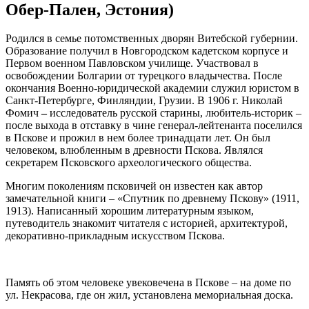
Обер-Пален, Эстония)
Родился в семье потомственных дворян Витебской губернии.
Образование получил в Новгородском кадетском корпусе и
Первом военном Павловском училище. Участвовал в
освобождении Болгарии от турецкого владычества. После
окончания Военно-юридической академии служил юристом в
Санкт-Петербурге, Финляндии, Грузии. В 1906 г. Николай
Фомич
–
исследователь русской старины, любитель-историк –
после выхода в отставку в чине генерал-лейтенанта поселился
в Пскове и прожил в нем более тринадцати лет. Он был
человеком, влюбленным в древности Пскова. Являлся
секретарем Псковского археологического общества.
Многим поколениям псковичей он известен как автор
замечательной книги – «Спутник по древнему Пскову» (1911,
1913). Написанный хорошим литературным языком,
путеводитель знакомит читателя с историей, архитектурой,
декоративно-прикладным искусством Пскова.
Память об этом человеке увековечена в Пскове – на доме по
ул. Некрасова, где он жил, установлена мемориальная доска.