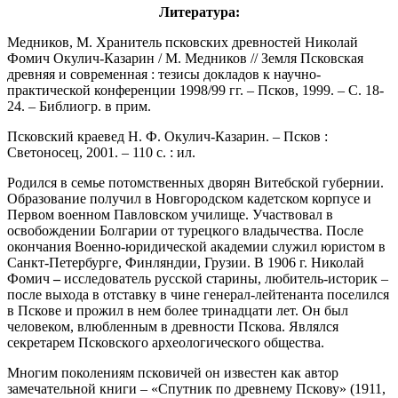
Литература:
Медников, М. Хранитель псковских древностей Николай
Фомич Окулич-Казарин / М. Медников // Земля Псковская
древняя и современная : тезисы докладов к научно-
практической конференции 1998/99 гг. – Псков, 1999. – С. 18-
24. – Библиогр. в прим.
Псковский краевед Н. Ф. Окулич-Казарин. – Псков :
Светоносец, 2001. – 110 с. : ил.
Родился в семье потомственных дворян Витебской губернии.
Образование получил в Новгородском кадетском корпусе и
Первом военном Павловском училище. Участвовал в
освобождении Болгарии от турецкого владычества. После
окончания Военно-юридической академии служил юристом в
Санкт-Петербурге, Финляндии, Грузии. В 1906 г. Николай
Фомич
–
исследователь русской старины, любитель-историк –
после выхода в отставку в чине генерал-лейтенанта поселился
в Пскове и прожил в нем более тринадцати лет. Он был
человеком, влюбленным в древности Пскова. Являлся
секретарем Псковского археологического общества.
Многим поколениям псковичей он известен как автор
замечательной книги – «Спутник по древнему Пскову» (1911,