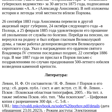
губернских ведомостях» за 30 августа 1875 года, подписанная
инициалами «А. А.» (Александр Анисимов). В ней изложены
история и легенды этой местности вблизи Порхова.
26 сентября 1883 года Анисимова перевели в другой
акцизный округ губернии, 24 октября следующего года
–
в
Полоцк, а 25 февраля 1885 года удовлетворили его прошение
об увольнении от службы по болезни. Перейдя на пенсию, он
вернулся на родину и был избран гласным Великолуцкой
думы, а также работал делопроизводителем Великолуцкого
сиротского суда. Указ о награждении его орденом святого
Владимира IV степени последовал позднее, 22 сентября 1886
года. В мае 1887 года он прислал в Порхов письмо с
поздравлениями по случаю празднования 500-летнего юбилея
возведения каменной крепости.
Литература:
Левин, Н. Ф. От составителя / Н. Ф. Левин // Порхов и его
уезд : сб. дорев. публ. / сост. и авт. вступ. ст. Н. Ф. Левин. -
Псков : Псковская областная типография, 2005. - На тит. л.
также эмблема Псков. обл. тип. "Мы пскопские". - Цифровая
копия с разрешением 300 dpi. - С. 5-8. -
URL:
http://vivaldi.pskovbook.ru/soder%20porhov.pdf/details
(дата
обращения: 23.01.2023). - Режим доступа: Электронная