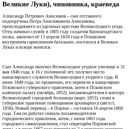
Великие Луки), чиновника, краеведа
Александр Петрович Анисимов
–
сын отставного
подпоручика Петра Анисимовича Анисимова,
происходившего из удельных крестьян Великолуцкого уезда.
Отец начинал службу в 1805 году солдатом Кронштадтского
полка, закончил её 13 апреля 1828 года в Псковском
внутреннем гарнизонном батальоне, поселился в Великих
Луках и вскоре женился.
Сын Александр окончил Великолуцкое уездное училище и 31
мая 1846 года, в 16 с половиной лет, получил место
канцелярского служителя Великолуцкого уездного суда. В
июне 1849 года, по прошению, его перевели в канцелярию
Псковского губернского правления, затем в Псковскую
казённую палату (октябрь, 1852), письмоводителем в контору
Великолуцкой городской больницы (март, 1853), снова в
губернское правление помощником архивариуса (август,
1858). Новый перевод
–
в Порхов
–
состоялся 16 апреля 1860
года. Там он работал сначала письмоводителем
городнического правления, затем, с июня 1863 года,
городского самоуправления, стал секретарём Порховской
думы, а в июле 1867 года перешёл во 2-е окружное акцизное