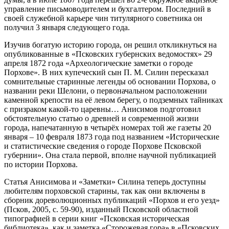
управление письмоводителем и бухгалтером. Последний в
своей служебной карьере чин титулярного советника он
получил 3 января следующего года.
Изучив богатую историю города, он решил откликнуться на
опубликованные в «Псковских губернских ведомостях» 29
апреля 1872 года «Археологические заметки о городе
Порхове». В них купеческий сын П. М. Силин пересказал
сомнительные старинные легенды об основании Порхова, о
названии реки Шелони, о первоначальном расположении
каменной крепости на её левом берегу, о подземных тайниках
с призраком какой-то царевны… Анисимов подготовил
обстоятельную статью о древней и современной жизни
города, напечатанную в четырёх номерах той же газеты 20
января – 10 февраля 1873 года под названием «Исторические
и статистические сведения о городе Порхове Псковской
губернии». Она стала первой, вполне научной публикацией
по истории Порхова.
Статья Анисимова и «Заметки» Силина теперь доступны
любителям порховской старины, так как они включены в
сборник дореволюционных публикаций «Порхов и его уезд»
(Псков, 2005, с. 59-90), изданный Псковской областной
типографией в серии книг «Псковская историческая
библиотека», как и заметка «Сторожевая гора» в «Псковских