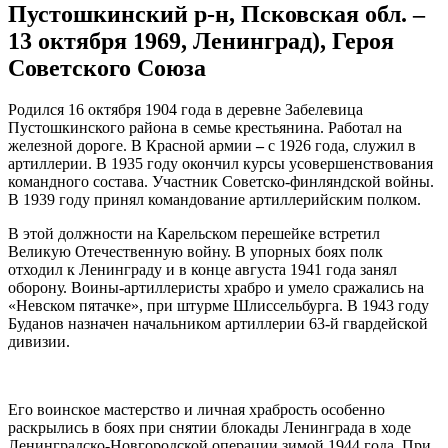
Пустошкинский р-н, Псковская обл. –
13 октября 1969, Ленинград), Героя
Советского Союза
Родился 16 октября 1904 года в деревне Забелевица
Пустошкинского района в семье крестьянина. Работал на
железной дороге. В Красной армии
–
с 1926 года, служил в
артиллерии. В 1935 году окончил курсы усовершенствования
командного состава. Участник Советско-финляндской войны.
В 1939 году принял командование артиллерийским полком.
В этой должности на Карельском перешейке встретил
Великую Отечественную войну. В упорных боях полк
отходил к Ленинграду и в конце августа 1941 года занял
оборону. Воины-артиллеристы храбро и умело сражались на
«Невском пятачке», при штурме Шлиссельбурга. В 1943 году
Буданов назначен начальником артиллерии 63-й гвар­дейской
дивизии.
Его воинское мастерство и личная храбрость особенно
раскрылись в боях при снятии блокады Ленинграда в ходе
Ленинградско-Новгородской операции зимой 1944 года. При