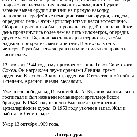
подготовке наступления полковник-коммунист Буданов
заранее вывел орудия дивизии на прямую наводку,
использовал трофейные немецкие тяжелые орудия, каждому
определил цели. Огонь артиллеристами велся эффективно.
Оборона противника была прорвана, гвардейцы в первый же
день продвинулись более чем на пять километров, опередив
другие части. Буданов расставил артиллерию так, чтобы
надежно прикрыть фланги дивизии. В этих боях он в
четвертый раз был тяжело ранен и много месяцев провел в
госпиталях.
13 февраля 1944 года ему присвоено звание Героя Советского
Союза. Он награжден двумя орденами Ленина, тремя
орденами Красного Знамени, орденами Отечественной войны
I степени, Красной Звезды, медалями.
Уже после победы над Германией Ф. А. Буданов выписался из
госпиталя и был назначен командиром артиллерийской
бригады. В 1948 году окончил Высшие академические
артиллерийские курсы. В 1953 году уволен в запас. Жил и
работал в Ленинграде.
Умер 13 октября 1969 года.
Литература: