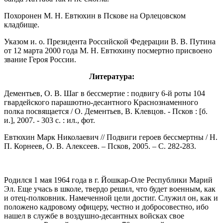
Похоронен М. Н. Евтюхин в Пскове на Орлецовском
кладбище.
Указом и. о. Президента Российской Федерации В. В. Путина
от 12 марта 2000 года М. Н. Евтюхину посмертно присвоено
звание Героя России.
Литература:
Дементьев, О. В. Шаг в бессмертие : подвигу 6-й роты 104
гвардейского парашютно-десантного Краснознаменного
полка посвящается / О. Дементьев, В. Клевцов. - Псков : [б.
и.], 2007. - 303 с. : ил., фот.
Евтюхин Марк Николаевич // Подвиги героев бессмертны / Н.
П. Корнеев, О. В. Алексеев. – Псков, 2005. – С. 282-283.
Родился 1 мая 1964 года в г. Йошкар-Оле Республики Марий
Эл. Еще учась в школе, твердо решил, что будет военным, как
и отец-полковник. Намеченной цели достиг. Служил он, как и
положено кадровому офицеру, честно и добросовестно, ибо
нашел в службе в воздушно-десантных войсках свое