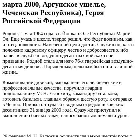
марта 2000, Аргунское ущелье,
Чеченская Республика), Героя
Российской Федерации
Родился 1 мая 1964 года в г. Йошкар-Оле Республики Марий
Эл. Еще учась в школе, твердо решил, что будет военным, как
и отец-полковник. Намеченной цели достиг. Служил он, как и
положено кадровому офицеру, честно и добросовестно, ибо
нашел в службе в воздушно-десантных войсках свое
призвание. Родной стала для него 76-я гвардейская воздушно-
десантная дивизия. Порядочным, цельным был он и в личной
жизни...
Командование дивизии, высоко ценя его человеческие и
профессиональные качества, поручило гвардии
подполковнику М. Н. Евтюхину, командиру батальона,
готовить батальон, главным образом шестую роту, к отправке
в Чечню. Прибыл он туда со сводным отрядом псковских
десантников 31 января 2000 года. Сразу же приступил к
выполнению боевых задач, нанося бандитам немалый урон.
29 февраля М. Н. Евтюхин осуществлял выход шестой роты с