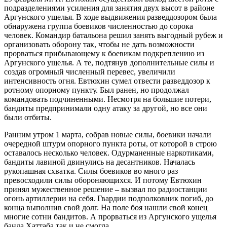
подразделениями усиления для занятия двух высот в районе
Аргунского ущелья. В ходе выдвижения разведдозором была
обнаружена группа боевиков численностью до сорока
человек. Командир батальона решил занять выгодный рубеж и
организовать оборону так, чтобы не дать возможности
прорваться прибывающему к боевикам подкреплению из
Аргунского ущелья. А те, подтянув дополнительные силы и
создав огромный численный перевес, увеличили
интенсивность огня. Евтюхин сумел отвести разведдозор к
ротному опорному пункту. Был ранен, но продолжал
командовать подчиненными. Несмотря на большие потери,
бандиты предпринимали одну атаку за другой, но все они
были отбиты.
Ранним утром 1 марта, собрав новые силы, боевики начали
очередной штурм опорного пункта роты, от которой в строю
оставалось несколько человек. Одурманенные наркотиками,
бандиты лавиной двинулись на десантников. Началась
рукопашная схватка. Силы боевиков во много раз
превосходили силы обороняющихся. И потому Евтюхин
принял мужественное решение
–
вызвал по радиостанции
огонь артиллерии на себя. Гвардии подполковник погиб, до
конца выполнив свой долг. На поле боя нашли свой конец
многие сотни бандитов. А прорваться из Аргунского ущелья
банда Хаттаба так и не смогла.