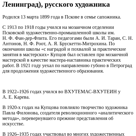
Ленинград), русского художника
Родился 13 марта 1899 года в Пскове в семье сапожника.
С 1913 по 1918 годы учился на мозаичном отделении
Псковской художественно-промышленной школы им.
Н. Ф. Фан-дер-Флита. Его педагогами были А. И. Таран, С. Н.
Антонов, Н. Ф. Роот, А. Я. Брускетти-Митрохина. По
окончании школы «с наградой и похвалой за практические
занятия в мастерских» Купцов был оставлен при мозаичной
мастерской в качестве мастера-наставника практических
работ. В 1921 году уехал по направлению губоно в Петроград
для продолжения художественного образования.
В 1922
–
1926 годах учился во ВХУТЕМАС-ВХУТЕИН у
А. Е. Карева.
В 1920-х годах на Купцова повлияло творчество художника
Павла Филонова, создателя революционного «аналитического
метода», перевернувшего прежние представления об
искусстве.
В 1926
–
1935 годах участвовал во многих художественных