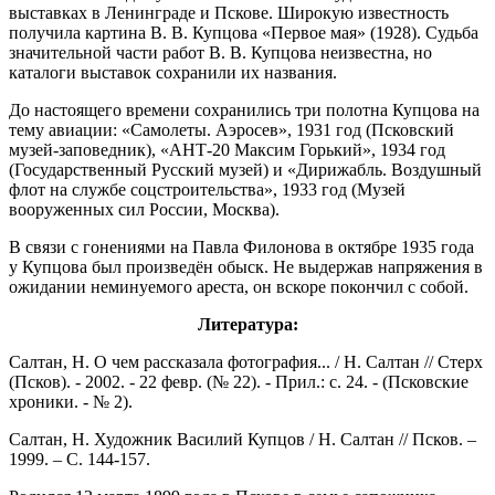
выставках в Ленинграде и Пскове. Широкую известность
получила картина В. В. Купцова «Первое мая» (1928). Судьба
значительной части работ В. В. Купцова неизвестна, но
каталоги выставок сохранили их названия.
До настоящего времени сохранились три полотна Купцова на
тему авиации: «Самолеты. Аэросев», 1931 год (Псковский
музей-заповедник), «АНТ-20 Максим Горький», 1934 год
(Государственный Русский музей) и «Дирижабль. Воздушный
флот на службе соцстроительства», 1933 год (Музей
вооруженных сил России, Москва).
В связи с гонениями на Павла Филонова в октябре 1935 года
у Купцова был произведён обыск. Не выдержав напряжения в
ожидании неминуемого ареста, он вскоре покончил с собой.
Литература:
Салтан, Н. О чем рассказала фотография... / Н. Салтан // Стерх
(Псков). - 2002. - 22 февр. (№ 22). - Прил.: с. 24. - (Псковские
хроники. - № 2).
Салтан, Н. Художник Василий Купцов / Н. Салтан // Псков. –
1999. – С. 144-157.