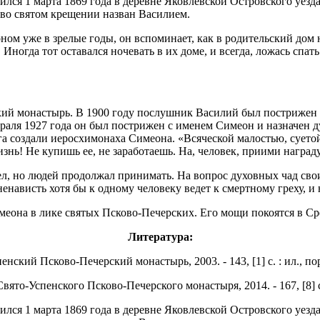
я 1 марта 1869 года в деревне Яковлевской Островского уезда
 во святом крещении назван Василием.
ом уже в зрелые годы, он вспоминает, как в родительский дом
ногда тот оставался ночевать в их доме, и всегда, ложась спат
ий монастырь. В 1900 году послушник Василий был пострижен в
враля 1927 года он был пострижен с именем Симеон и назначен
а создали иеросхимонаха Симеона. «Всяческой малостью, суетой
ь! Не купишь ее, не заработаешь. На, человек, приими награду б
л, но людей продолжал принимать. На вопрос духовных чад свои
ненависть хотя бы к одному человеку ведет к смертному греху, и 
имеона в лике святых Псково-Печерских. Его мощи покоятся в С
Литература:
кий Псково-Печерский монастырь, 2003. - 143, [1] с. : ил., пор
о-Успенского Псково-Печерского монастыря, 2014. - 167, [8] с.
я 1 марта 1869 года в деревне Яковлевской Островского уезда