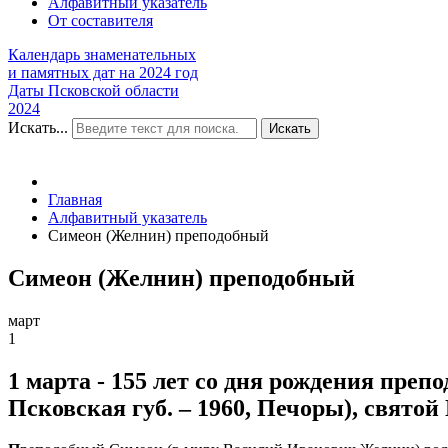
Алфавитный указатель
От составителя
Календарь знаменательных
и памятных дат на 2024 год
Даты Псковской области
2024
Искать...
Искать
Главная
Алфавитный указатель
Симеон (Желнин) преподобный
Симеон (Желнин) преподобный
март
1
1 марта - 155 лет со дня рождения преп
Псковская губ. – 1960, Печоры), свято