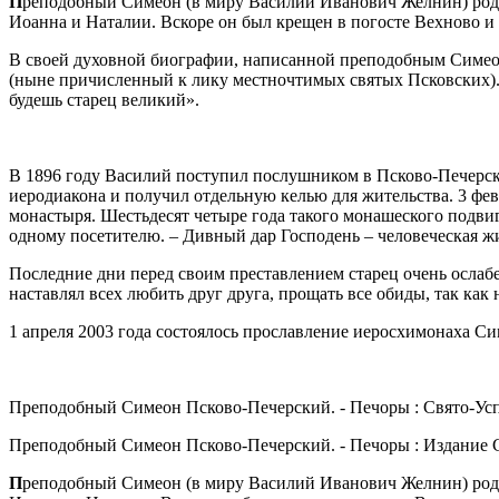
П
реподобный Симеон (в миру Василий Иванович Желнин) родилс
Иоанна и Наталии. Вскоре он был крещен в погосте Вехново и
В своей духовной биографии, написанной преподобным Симеон
(ныне причисленный к лику местночтимых святых Псковских). И
будешь старец великий».
В 1896 году Василий поступил послушником в Псково-Печерск
иеродиакона и получил отдельную келью для жительства. 3 фе
монастыря. Шестьдесят четыре года такого монашеского подвиг
одному посетителю. – Дивный дар Господень – человеческая жизн
Последние дни перед своим преставлением старец очень ослабе
наставлял всех любить друг друга, прощать все обиды, так как 
1 апреля 2003 года состоялось прославление иеросхимонаха С
Преподобный Симеон Псково-Печерский. - Печоры : Свято-Успенс
Преподобный Симеон Псково-Печерский. - Печоры : Издание Свят
П
реподобный Симеон (в миру Василий Иванович Желнин) родилс