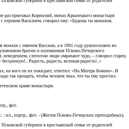
 Псковской губернии в крестьянской семье от родителей
 не раз приезжал Корнилий, монах Крыпецкого монастыря
ь с отроком Василием, говорил ему: «Будешь ты монахом,
 монахи с именем Вассиан, а в 1901 году рукоположен во
 духовником братии и паломников Псково-Печерского
, неведением, слепотою люди омрачают чудо, – говорил старец
есценную!.. Радость, радость, великая радость!..»
х, на кого он их покидает, ответил: «На Матерь Божию». И
надо так прощать, чтобы человек знал, что ты ему простил.
ретенском храме монастыря.
тр., фот.
 : ил., портр., фот. - (Жития Псково-Печерских преподобных).
 Псковской губернии в крестьянской семье от родителей