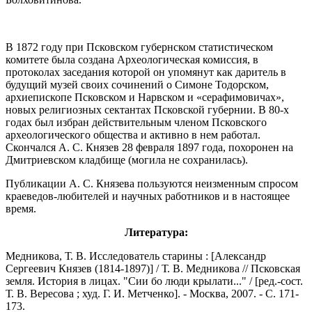
В 1872 году при Псковском губернском статистическом
комитете была создана Археологическая комиссия, в
протоколах заседания которой он упомянут как даритель в
будущий музей своих сочинений о Симоне Тодорском,
архиепископе Псковском и Нарвском и «серафимовичах»,
новых религиозных сектантах Псковской губернии. В 80-х
годах был избран действительным членом Псковского
археологического общества и активно в нем работал.
Скончался А. С. Князев 28 февраля 1897 года, похоронен на
Дмитриевском кладбище (могила не сохранилась).
Публикации А. С. Князева пользуются неизменным спросом
краеведов-любителей и научных работников и в настоящее
время.
Литература:
Медникова, Т. В. Исследователь старины : [Александр
Сергеевич Князев (1814-1897)] / Т. В. Медникова // Псковская
земля. История в лицах. "Сии бо люди крылати..." / [ред.-сост.
Т. В. Вересова ; худ. Г. И. Метченко]. - Москва, 2007. - С. 171-
173.