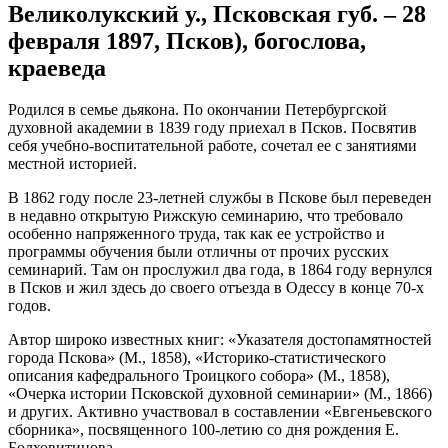
Великолукский у., Псковская губ. – 28
февраля 1897, Псков), богослова,
краеведа
Родился в семье дьякона. По окончании Петербургской
духовной академии в 1839 году приехал в Псков. Посвятив
себя учебно-воспитательной работе, сочетал ее с занятиями
местной историей.
В 1862 году после 23-летней службы в Пскове был переведен
в недавно открытую Рижскую семинарию, что требовало
особенно напряженного труда, так как ее устройство и
программы обучения были отличны от прочих русских
семинарий. Там он прослужил два года, в 1864 году вернулся
в Псков и жил здесь до своего отъезда в Одессу в конце 70-х
годов.
Автор широко известных книг: «Указателя достопамятностей
города Пскова» (М., 1858), «Историко-статистического
описания кафедрального Троицкого собора» (М., 1858),
«Очерка истории Псковской духовной семинарии» (М., 1866)
и других. Активно участвовал в составлении «Евгеньевского
сборника», посвященного 100-летию со дня рождения Е.
Болховитинова.