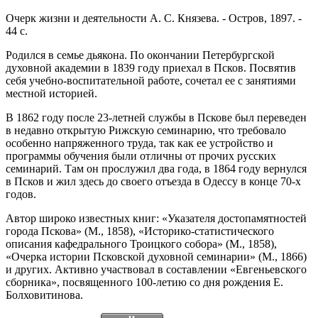
Очерк жизни и деятельности А. С. Князева. - Остров, 1897. -
44 с.
Родился в семье дьякона. По окончании Петербургской
духовной академии в 1839 году приехал в Псков. Посвятив
себя учебно-воспитательной работе, сочетал ее с занятиями
местной историей.
В 1862 году после 23-летней службы в Пскове был переведен
в недавно открытую Рижскую семинарию, что требовало
особенно напряженного труда, так как ее устройство и
программы обучения были отличны от прочих русских
семинарий. Там он прослужил два года, в 1864 году вернулся
в Псков и жил здесь до своего отъезда в Одессу в конце 70-х
годов.
Автор широко известных книг: «Указателя достопамятностей
города Пскова» (М., 1858), «Историко-статистического
описания кафедрального Троицкого собора» (М., 1858),
«Очерка истории Псковской духовной семинарии» (М., 1866)
и других. Активно участвовал в составлении «Евгеньевского
сборника», посвященного 100-летию со дня рождения Е.
Болховитинова.