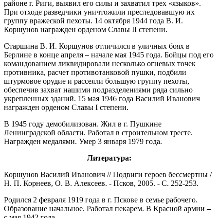
районе г. Риги, выявил его силы и захватил трех «языков».
При отходе разведчики уничтожили преследовавшую их
группу вражеской пехоты. 14 октября 1944 года В. И.
Коршунов награжден орденом Славы II степени.
Старшина В. И. Коршунов отличился в уличных боях в
Берлине в конце апреля
–
начале мая 1945 года. Бойцы под его
командованием ликвидировали несколько огневых точек
противника, расчет противотанковой пушки, подбили
штурмовое орудие и рассеяли большую группу пехоты,
обеспечив захват нашими подразделениями ряда сильно
укрепленных зданий. 15 мая 1946 года Василий Иванович
награжден орденом Славы I степени.
В 1945 году демобилизован. Жил в г. Пушкине
Ленинградской области. Работал в строительном тресте.
Награжден медалями. Умер 3 января 1979 года.
Литература:
Коршунов Василий Иванович // Подвиги героев бессмертны /
Н. П. Корнеев, О. В. Алексеев. - Псков, 2005. - С. 252-253.
Родился 2 февраля 1919 года в г. Пскове в семье рабочего.
Образование начальное. Работал пекарем. В Красной армии
–
с мая 1942 года.