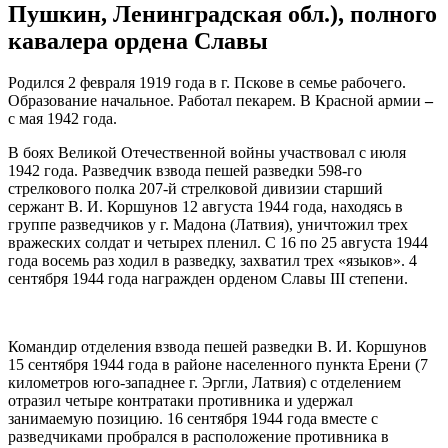
Пушкин, Ленинградская обл.), полного
кавалера ордена Славы
Родился 2 февраля 1919 года в г. Пскове в семье рабочего.
Образование начальное. Работал пекарем. В Красной армии
–
с мая 1942 года.
В боях Великой Отечественной войны участвовал с июля
1942 года. Разведчик взвода пешей разведки 598-го
стрелкового полка 207-й стрелковой дивизии старший
сержант В. И. Коршунов 12 августа 1944 года, находясь в
группе разведчиков у г. Мадона (Латвия), уничтожил трех
вражеских солдат и четырех пленил. С 16 по 25 августа 1944
года восемь раз ходил в разведку, захватил трех «языков». 4
сентября 1944 года награжден орденом Славы III степени.
Командир отделения взвода пешей разведки В. И. Коршунов
15 сентября 1944 года в районе населенного пункта Ерени (7
километров юго-западнее г. Эргли, Латвия) с отделением
отразил четыре контратаки противника и удержал
занимаемую позицию. 16 сентября 1944 года вместе с
разведчиками пробрался в расположение противника в