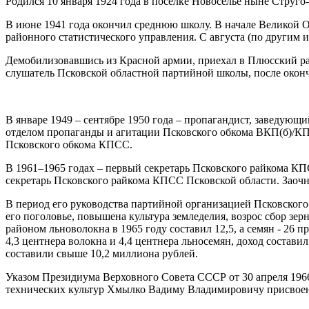
Родился 10 января 1924 года в поселке Новоселье ныне Струго
В июне 1941 года окончил среднюю школу. В начале Великой О
районного статистического управления. С августа (по другим 
Демобилизовавшись из Красной армии, приехал в Плюсский рай
слушатель Псковской областной партийной школы, после окон
В январе 1949 – сентябре 1950 года – пропагандист, заведующ
отделом пропаганды и агитации Псковского обкома ВКП(б)/КП
Псковского обкома КПСС.
В 1961–1965 годах – первый секретарь Псковского райкома КПС
секретарь Псковского райкома КПСС Псковской области. Заоч
В период его руководства партийной организацией Псковского
его поголовье, повышена культура земледелия, возрос сбор зе
районом льноволокна в 1965 году составил 12,5, а семян - 26 п
4,3 центнера волокна и 4,4 центнера льносемян, доход состав
составили свыше 10,2 миллиона рублей.
Указом Президиума Верховного Совета СССР от 30 апреля 1966 
технических культур Хмылко Вадиму Владимировичу присвоено