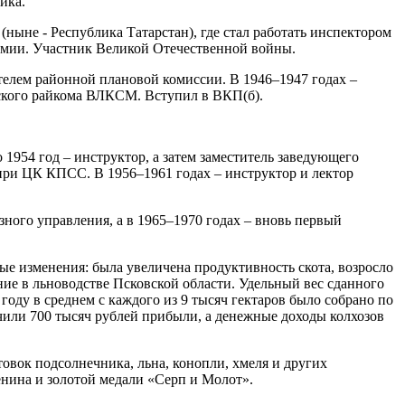
ика.
ныне - Республика Татарстан), где стал работать инспектором
 армии. Участник Великой Отечественной войны.
телем районной плановой комиссии. В 1946–1947 годах –
сского райкома ВЛКСМ. Вступил в ВКП(б).
 1954 год – инструктор, а затем заместитель заведующего
ри ЦК КПСС. В 1956–1961 годах – инструктор и лектор
зного управления, а в 1965–1970 годах – вновь первый
е изменения: была увеличена продуктивность скота, возросло
ние в льноводстве Псковской области. Удельный вес сданного
 году в среднем с каждого из 9 тысяч гектаров было собрано по
учили 700 тысяч рублей прибыли, а денежные доходы колхозов
овок подсолнечника, льна, конопли, хмеля и других
нина и золотой медали «Серп и Молот».