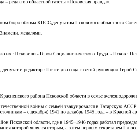
да – редактор областной газеты «Псковская правда».
ном бюро обкома КПСС,депутатом Псковского областного Совет
 Знамени, медалями.
о их : Псковичи - Герои Социалистического Труда. - Псков : П
депутат и редактор : Почти два года газетой руководил Герой Со
-Красненского района Псковской области в семье железнодорожн
течественной войны с семьей эвакуировался в Татарскую АССР (
источникам – с декабря) 1941 по декабрь 1945 года – в Красной
он Псковской области, где в 1945–1946 годах работал председа
чания которой являлся вторым, а затем первым секретарем Плю