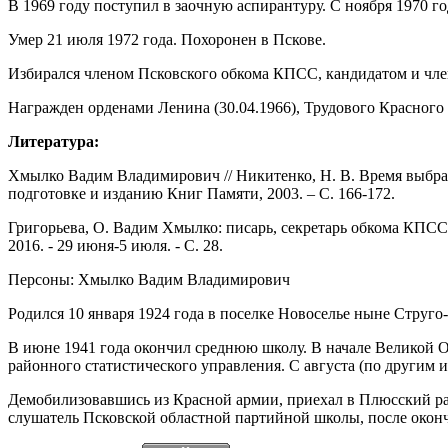
В 1969 году поступил в заочную аспирантуру. С ноября 1970 го
Умер 21 июля 1972 года. Похоронен в Пскове.
Избирался членом Псковского обкома КПСС, кандидатом и чле
Награжден орденами Ленина (30.04.1966), Трудового Красного
Литература:
Хмылко Вадим Владимирович // Никитенко, Н. В. Время выбрал
подготовке и изданию Книг Памяти, 2003. – С. 166-172.
Григорьева, О. Вадим Хмылко: писарь, секретарь обкома КПСС, 
2016. - 29 июня-5 июля. - С. 28.
Персоны: Хмылко Вадим Владимирович
Родился 10 января 1924 года в поселке Новоселье ныне Струго
В июне 1941 года окончил среднюю школу. В начале Великой О
районного статистического управления. С августа (по другим 
Демобилизовавшись из Красной армии, приехал в Плюсский рай
слушатель Псковской областной партийной школы, после окон