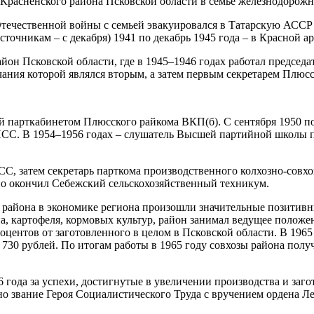
-Красненского района Псковской области в семье железнодорожн
течественной войны с семьей эвакуировался в Татарскую АССР (
источникам – с декабря) 1941 по декабрь 1945 года – в Красной
он Псковской области, где в 1945–1946 годах работал председа
чания которой являлся вторым, а затем первым секретарем Плю
ий парткабинетом Плюсского райкома ВКП(б). С сентября 1950 по
СС. В 1954–1956 годах – слушатель Высшей партийной школы п
С, затем секретарь парткома производственного колхозно-совхо
но окончил Себежский сельскохозяйственный техникум.
 района в экономике региона произошли значительные позитивны
рна, картофеля, кормовых культур, район занимал ведущее положе
роцентов от заготовленного в целом в Псковской области. В 1965
ил 730 рублей. По итогам работы в 1965 году совхозы района пол
года за успехи, достигнутые в увеличении производства и загот
 звание Героя Социалистического Труда с вручением ордена Ле