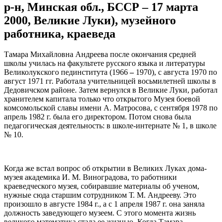
р-н, Минская обл., БССР – 17 марта
2000, Великие Луки), музейного
работника, краеведа
Тамара Михайловна Андреева после окончания средней
школы училась на факультете русского языка и литературы
Великолукского пединститута (1966
–
1970), с августа 1970 по
август 1971 гг.
Работала учительницей восьмилетней школы в
Дедовичском районе.
Затем вернулся в Великие Луки, работал
хранителем капитала только что открытого Музея боевой
комсомольской славы имени А.
Матросова, с сентября 1978 по
апрель 1982 г.
была его директором.
Потом снова была
педагогическая деятельность: в школе-интернате № 1, в школе
№ 10.
Когда же встал вопрос об открытии в Великих Луках дома-
музея академика И.
М.
Виноградова, то работники
краеведческого музея, собиравшие материалы об ученом,
нужные сюда старшим сотрудником Т.
М.
Андрееву.
Это
произошло в августе 1984 г., а с 1 апреля 1987 г.
она заняла
должность заведующего музеем.
С этого момента жизнь
великого математика стала ее жизнью.
Когда Тамара