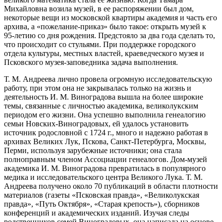
Михайловна возила музей, в ее распоряжении был дом,
некоторые вещи из московской квартиры академия и часть его
архива, а «пожелание-приказ» было такое: открыть музей к
95-летию со дня рождения.
Предстояло за два года сделать то,
что происходит со стульями.
При поддержке городского
отдела культуры, местных властей, краеведческого музея и
Псковского музея-заповедника задача выполнения.
Т.
М.
Андреева лично провела огромную исследовательскую
работу, при этом она не закрывалась только на жизнь и
деятельность И.
М.
Виноградова вышла на более широкие
темы, связанные с личностью академика, великолукским
периодом его жизни.
Она успешно выполнила генеалогию
семьи Новских-Виноградовых, ей удалось установить
источник родословной с 1724 г., много и надежно работая в
архивах Великих Лук, Пскова, Санкт-Петербурга, Москвы,
Перми, используя зарубежные источники;
она стала
полноправным членом Ассоциации генеалогов.
Дом-музей
академика И.
М.
Виноградова превратилась в популярного
медика и исследовательского центра Великого Лука.
Т.
М.
Андреева получено около 70 публикаций в области плотности
материалов (газеты «Псковская правда», «Великолукская
правда», «Путь Октября», «Старая крепость»), сборников
конференций и академических изданий.
Изучая следы
родственников семей Виноградовых, она написала на основе