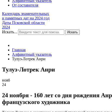
Алфавитный указатель
От составителя
Календарь знаменательных
и памятных дат на 2024 год
Даты Псковской области
2024
Искать...
Искать
Главная
Алфавитный указатель
Тулуз-Лотрек Анри
Тулуз-Лотрек Анри
нояб
24
24 ноября - 160 лет со дня рождения Ан
французского художника