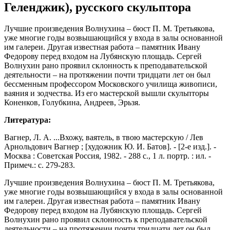
Геленджик), русского скульптора
Лучшие произведения Волнухина – бюст П. М. Третьякова,
уже многие годы возвышающийся у входа в залы основанной
им галереи. Другая известная работа – памятник Ивану
Федорову перед входом на Лубянскую площадь. Сергей
Волнухин рано проявил склонность к преподавательской
деятельности – на протяжении почти тридцати лет он был
бессменным профессором Московского училища живописи,
ваяния и зодчества. Из его мастерской вышли скульпторы
Коненков, Голубкина, Андреев, Эрьзя.
Литература:
Вагнер, Л. А. ...Вхожу, ваятель, в твою мастерскую / Лев
Арнольдович Вагнер ; [художник Ю. И. Батов]. - [2-е изд.]. -
Москва : Советская Россия, 1982. - 288 с., 1 л. портр. : ил. -
Примеч.: с. 279-283.
Лучшие произведения Волнухина – бюст П. М. Третьякова,
уже многие годы возвышающийся у входа в залы основанной
им галереи. Другая известная работа – памятник Ивану
Федорову перед входом на Лубянскую площадь. Сергей
Волнухин рано проявил склонность к преподавательской
деятельности – на протяжении почти тридцати лет он был