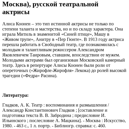
Москва), русской театральной
актрисы
Алиса Коонен – это тип истинной актрисы не только по
степени таланта и мастерства, но и по складу характера. Она
играла Митиль в знаменитой «Синей птице», Машу в
«Живом трупе», Анитру в «Пер Гюнте». В 1913 году актриса
перешла работать в Свободный театр, где познакомилась с
молодым и талантливым режиссером Александром
Яковлевичем Таировым, ставшим, впоследствии ее мужем.
Молодыми актерами был организован Московский камерный
театр. Здесь в репертуаре Алисы Коонен были роли от
опереточных («Жирофле-Жирофля» Лекока) до ролей высокой
трагедии («Федра» Расина).
Литература:
Гладков, А. К. Театр : воспоминания и размышления /
Александр Константинович Гладков ; [составление и
подготовка текста В. В. Забродина ; предисловие И.
Ильинского ; послесловие А. Мацкина]. - Москва : Искусство,
1980. - 463 с., 1 л. портр. - Библиогр. справка: с. 460.