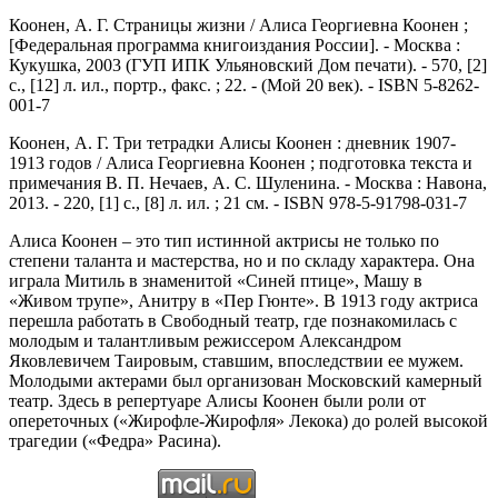
Коонен, А. Г. Страницы жизни / Алиса Георгиевна Коонен ;
[Федеральная программа книгоиздания России]. - Москва :
Кукушка, 2003 (ГУП ИПК Ульяновский Дом печати). - 570, [2]
с., [12] л. ил., портр., факс. ; 22. - (Мой 20 век). - ISBN 5-8262-
001-7
Коонен, А. Г. Три тетрадки Алисы Коонен : дневник 1907-
1913 годов / Алиса Георгиевна Коонен ; подготовка текста и
примечания В. П. Нечаев, А. С. Шуленина. - Москва : Навона,
2013. - 220, [1] с., [8] л. ил. ; 21 см. - ISBN 978-5-91798-031-7
Алиса Коонен – это тип истинной актрисы не только по
степени таланта и мастерства, но и по складу характера. Она
играла Митиль в знаменитой «Синей птице», Машу в
«Живом трупе», Анитру в «Пер Гюнте». В 1913 году актриса
перешла работать в Свободный театр, где познакомилась с
молодым и талантливым режиссером Александром
Яковлевичем Таировым, ставшим, впоследствии ее мужем.
Молодыми актерами был организован Московский камерный
театр. Здесь в репертуаре Алисы Коонен были роли от
опереточных («Жирофле-Жирофля» Лекока) до ролей высокой
трагедии («Федра» Расина).