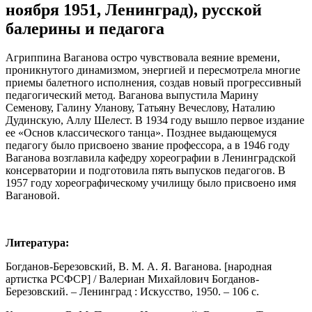
ноября 1951, Ленинград), русской
балерины и педагога
Агриппина Ваганова остро чувствовала веяние времени,
проникнутого динамизмом, энергией и пересмотрела многие
приемы балетного исполнения, создав новый прогрессивный
педагогический метод. Ваганова выпустила Марину
Семенову, Галину Уланову, Татьяну Вечеслову, Наталию
Дудинскую, Аллу Шелест. В 1934 году вышло первое издание
ее «Основ классического танца». Позднее выдающемуся
педагогу было присвоено звание профессора, а в 1946 году
Ваганова возглавила кафедру хореографии в Ленинградской
консерватории и подготовила пять выпусков педагогов. В
1957 году хореографическому училищу было присвоено имя
Вагановой.
Литература:
Богданов-Березовский, В. М. А. Я. Ваганова. [народная
артистка РСФСР] / Валериан Михайлович Богданов-
Березовский. – Ленинград : Искусство, 1950. – 106 с.