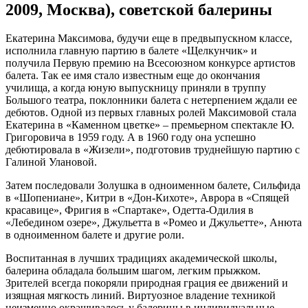
2009, Москва), советской балерины
Екатерина Максимова, будучи еще в предвыпускном классе,
исполнила главную партию в балете «Щелкунчик» и
получила Первую премию на Всесоюзном конкурсе артистов
балета. Так ее имя стало известным еще до окончания
училища, а когда юную выпускницу приняли в труппу
Большого театра, поклонники балета с нетерпением ждали ее
дебютов. Одной из первых главных ролей Максимовой стала
Екатерина в «Каменном цветке» – премьерном спектакле Ю.
Григоровича в 1959 году. А в 1960 году она успешно
дебютировала в «Жизели», подготовив труднейшую партию с
Галиной Улановой.
Затем последовали Золушка в одноименном балете, Сильфида
в «Шопениане», Китри в «Дон-Кихоте», Аврора в «Спящей
красавице», Фригия в «Спартаке», Одетта-Одилия в
«Лебедином озере», Джульетта в «Ромео и Джульетте», Анюта
в одноименном балете и другие роли.
Воспитанная в лучших традициях академической школы,
балерина обладала большим шагом, легким прыжком.
Зрителей всегда покоряли природная грация ее движений и
изящная мягкость линий. Виртуозное владение техникой
неизменно окрашивалось у балерины в индивидуальные,