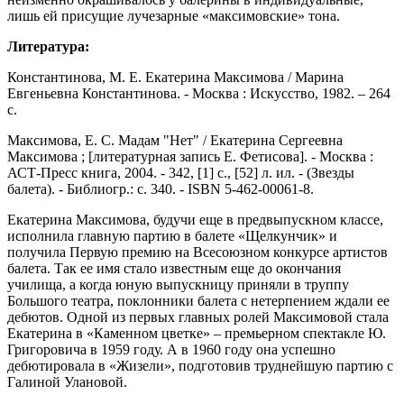
лишь ей присущие лучезарные «максимовские» тона.
Литература:
Константинова, М. Е. Екатерина Максимова / Марина
Евгеньевна Константинова. - Москва : Искусство, 1982. – 264
с.
Максимова, Е. С. Мадам "Нет" / Екатерина Сергеевна
Максимова ; [литературная запись Е. Фетисова]. - Москва :
АСТ-Пресс книга, 2004. - 342, [1] с., [52] л. ил. - (Звезды
балета). - Библиогр.: с. 340. - ISBN 5-462-00061-8.
Екатерина Максимова, будучи еще в предвыпускном классе,
исполнила главную партию в балете «Щелкунчик» и
получила Первую премию на Всесоюзном конкурсе артистов
балета. Так ее имя стало известным еще до окончания
училища, а когда юную выпускницу приняли в труппу
Большого театра, поклонники балета с нетерпением ждали ее
дебютов. Одной из первых главных ролей Максимовой стала
Екатерина в «Каменном цветке» – премьерном спектакле Ю.
Григоровича в 1959 году. А в 1960 году она успешно
дебютировала в «Жизели», подготовив труднейшую партию с
Галиной Улановой.