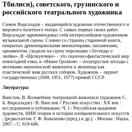
Тбилиси), советского, грузинского и
российского театрального художника
Симон Вирсаладзе – выдающийся художник отечественного и
мирового балетного театра. С самых первых своих работ
Вирсаладзе зарекомендовал себя интереснейшим художником
музыкальной сцены. Словно со страниц старинной книги,
покрытых древнеиранскими миниатюрами, письменами,
орнаментом, сходили на сцену персонажи «Легенды о
любви». В «Щелкунчике» – это сказочно-фантастический мир
новогодней елки, в «Иване Грозном» – полукруглые апсиды с
мотивами иконописной живописи и звонница как
пластический знак русских соборов. Художник – лауреат
государственных (1949, 1951, 1977) премий СССР.
Литература:
Ванслов, В. Волшебник театральной живописи (художник С.
Б. Вирсаладзе) / В. Ванслов // Русское искусство : XX век :
исследования и публикации. Ч. 1 / Российская академия
художеств, НИИ теории и истории изобразительного искусств
; [редколлегия: Г. Ф. Коваленко (пред.) и др.]. - Москва : Наука,
2007. - С. 619-646.