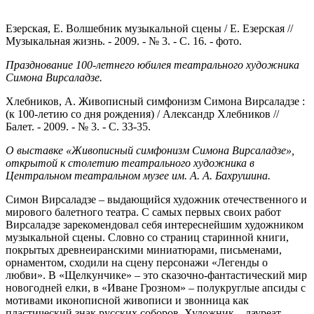
Езерская, Е. Волшебник музыкальной сцены / Е. Езерская //
Музыкальная жизнь. - 2009. - № 3. - С. 16. - фото.
Празднование 100-летнего юбилея театрального художника
Симона Вирсаладзе.
Хлебников, А. Живописный симфонизм Симона Вирсаладзе :
(к 100-летию со дня рождения) / Александр Хлебников //
Балет. - 2009. - № 3. - С. 33-35.
О выставке «Живописный симфонизм Симона Вирсаладзе»,
открытой к столетию театрального художника в
Центральном театральном музее им. А. А. Бахрушина.
Симон Вирсаладзе – выдающийся художник отечественного и
мирового балетного театра. С самых первых своих работ
Вирсаладзе зарекомендовал себя интереснейшим художником
музыкальной сцены. Словно со страниц старинной книги,
покрытых древнеиранскими миниатюрами, письменами,
орнаментом, сходили на сцену персонажи «Легенды о
любви». В «Щелкунчике» – это сказочно-фантастический мир
новогодней елки, в «Иване Грозном» – полукруглые апсиды с
мотивами иконописной живописи и звонница как
пластический знак русских соборов. Художник – лауреат