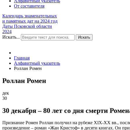
Алфавитный указатель
От составителя
Календарь знаменательных
и памятных дат на 2024 год
Даты Псковской области
2024
Искать...
Искать
Главная
Алфавитный указатель
Роллан Ромен
Роллан Ромен
дек
30
30 декабря – 80 лет со дня смерти Роме
Признание Ромен Роллан получил на рубеже XIX-XX вв., посл
произведение – роман «Жан Кристоф» в десяти книгах. Он прин