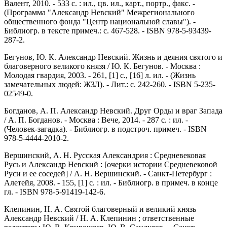
Валент, 2010. - 533 с. : ил., цв. ил., карт., портр., факс. -
(Программа "Александр Невский" Межрегионального
общественного фонда "Центр национальной славы"). -
Библиогр. в тексте примеч.: с. 467-528. - ISBN 978-5-93439-
287-2.
Бегунов, Ю. К. Александр Невский. Жизнь и деяния святого и
благоверного великого князя / Ю. К. Бегунов. - Москва :
Молодая гвардия, 2003. - 261, [1] c., [16] л. ил. - (Жизнь
замечательных людей: ЖЗЛ). - Лит.: с. 242-260. - ISBN 5-235-
02549-0.
Богданов, А. П. Александр Невский. Друг Орды и враг Запада
/ А. П. Богданов. - Москва : Вече, 2014. - 287 с. : ил. -
(Человек-загадка). - Библиогр. в подстроч. примеч. - ISBN
978-5-4444-2010-2.
Вершинский, А. Н. Русская Александрия : Средневековая
Русь и Александр Невский : [очерки истории Средневековой
Руси и ее соседей] / А. Н. Вершинский. - Санкт-Петербург :
Алетейя, 2008. - 155, [1] с. : ил. - Библиогр. в примеч. в конце
гл. - ISBN 978-5-91419-142-6.
Клепинин, Н. А. Святой благоверный и великий князь
Александр Невский / Н. А. Клепинин ; ответственные