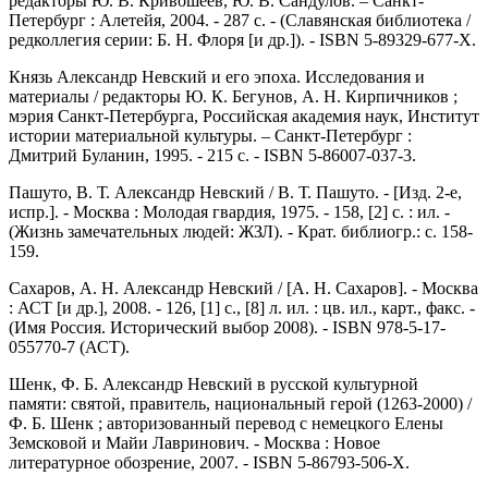
редакторы Ю. В. Кривошеев, Ю. В. Сандулов. – Санкт-
Петербург : Алетейя, 2004. - 287 с. - (Славянская библиотека /
редколлегия серии: Б. Н. Флоря [и др.]). - ISBN 5-89329-677-Х.
Князь Александр Невский и его эпоха. Исследования и
материалы / редакторы Ю. К. Бегунов, А. Н. Кирпичников ;
мэрия Санкт-Петербурга, Российская академия наук, Институт
истории материальной культуры. – Санкт-Петербург :
Дмитрий Буланин, 1995. - 215 с. - ISBN 5-86007-037-3.
Пашуто, В. Т. Александр Невский / В. Т. Пашуто. - [Изд. 2-е,
испp.]. - Москва : Молодая гвардия, 1975. - 158, [2] с. : ил. -
(Жизнь замечательных людей: ЖЗЛ). - Крат. библиогр.: с. 158-
159.
Сахаров, А. Н. Александр Невский / [А. Н. Сахаров]. - Москва
: АСТ [и др.], 2008. - 126, [1] с., [8] л. ил. : цв. ил., карт., факс. -
(Имя Россия. Исторический выбор 2008). - ISBN 978-5-17-
055770-7 (АСТ).
Шенк, Ф. Б. Александр Невский в русской культурной
памяти: святой, правитель, национальный герой (1263-2000) /
Ф. Б. Шенк ; авторизованный перевод с немецкого Елены
Земсковой и Майи Лавринович. - Москва : Новое
литературное обозрение, 2007. - ISBN 5-86793-506-X.