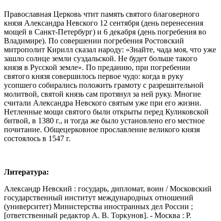
Православная Церковь чтит память святого благоверного
князя Александра Невского 12 сентября (день перенесения
мощей в Санкт-Петербург) и 6 декабря (день погребения во
Владимире). По совершении погребения Ростовский
митрополит Кирилл сказал народу: «Знайте, чада моя, что уже
зашло солнце земли суздальской. Не будет больше такого
князя в Русской земле». По преданию, при погребении
святого князя совершилось первое чудо: когда в руку
усопшего собирались положить грамоту с разрешительной
молитвой, святой князь сам протянул за ней руку. Многие
считали Александра Невского святым уже при его жизни.
Нетленные мощи святого были открыты перед Куликовской
битвой, в 1380 г., и тогда же было установлено его местное
почитание. Общецерковное прославление великого князя
состоялось в 1547 г.
Литература:
Александр Невский : государь, дипломат, воин / Московский
государственный институт международных отношений
(университет) Министерства иностранных дел России ;
[ответственный редактор А. В. Торкунов]. - Москва : Р.