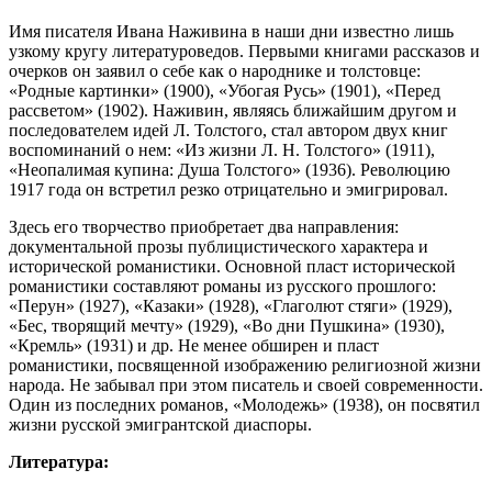
Имя писателя Ивана Наживина в наши дни известно лишь
узкому кругу литературоведов. Первыми книгами рассказов и
очерков он заявил о себе как о народнике и толстовце:
«Родные картинки» (1900), «Убогая Русь» (1901), «Перед
рассветом» (1902). Наживин, являясь ближайшим другом и
последователем идей Л. Толстого, стал автором двух книг
воспоминаний о нем: «Из жизни Л. Н. Толстого» (1911),
«Неопалимая купина: Душа Толстого» (1936). Революцию
1917 года он встретил резко отрицательно и эмигрировал.
Здесь его творчество приобретает два направления:
документальной прозы публицистического характера и
исторической романистики. Основной пласт исторической
романистики составляют романы из русского прошлого:
«Перун» (1927), «Казаки» (1928), «Глаголют стяги» (1929),
«Бес, творящий мечту» (1929), «Во дни Пушкина» (1930),
«Кремль» (1931) и др. Не менее обширен и пласт
романистики, посвященной изображению религиозной жизни
народа. Не забывал при этом писатель и своей современности.
Один из последних романов, «Молодежь» (1938), он посвятил
жизни русской эмигрантской диаспоры.
Литература: