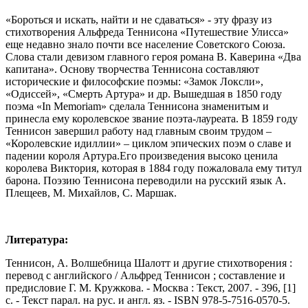
«Бороться и искать, найти и не сдаваться» ‑ эту фразу из
стихотворения Альфреда Теннисона «Путешествие Улисса»
еще недавно знало почти все население Советского Союза.
Слова стали девизом главного героя романа В. Каверина «Два
капитана». Основу творчества Теннисона составляют
исторические и философские поэмы: «Замок Локсли»,
«Одиссей», «Смерть Артура» и др. Вышедшая в 1850 году
поэма «In Memoriam» сделала Теннисона знаменитым и
принесла ему королевское звание поэта-лауреата. В 1859 году
Теннисон завершил работу над главным своим трудом –
«Королевские идиллии» – циклом эпических поэм о славе и
падении короля Артура.Его произведения высоко ценила
королева Виктория, которая в 1884 году пожаловала ему титул
барона. Поэзию Теннисона переводили на русский язык А.
Плещеев, М. Михайлов, С. Маршак.
Литература:
Теннисон, А. Волшебница Шалотт и другие стихотворения :
перевод с английского / Альфред Теннисон ; составление и
предисловие Г. М. Кружкова. - Москва : Текст, 2007. - 396, [1]
c. - Текст парал. на рус. и англ. яз. - ISBN 978-5-7516-0570-5.