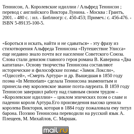
Теннисон, А. Королевские идиллии / Альфред Теннисон ;
перевод с английского Виктора Лунина. - Москва : Грантъ,
2001. - 480 с. : ил. - Библиогр: с. 450-453; Примеч.: с. 456-476. -
ISBN 5-89135-100-5.
«Бороться и искать, найти и не сдаваться» ‑ эту фразу из
стихотворения Альфреда Теннисона «Путешествие Улисса»
еще недавно знало почти все население Советского Союза.
Слова стали девизом главного героя романа В. Каверина «Два
капитана». Основу творчества Теннисона составляют
исторические и философские поэмы: «Замок Локсли»,
«Одиссей», «Смерть Артура» и др. Вышедшая в 1850 году
поэма «In Memoriam» сделала Теннисона знаменитым и
принесла ему королевское звание поэта-лауреата. В 1859 году
Теннисон завершил работу над главным своим трудом –
«Королевские идиллии» – циклом эпических поэм о славе и
падении короля Артура.Его произведения высоко ценила
королева Виктория, которая в 1884 году пожаловала ему титул
барона. Поэзию Теннисона переводили на русский язык А.
Плещеев, М. Михайлов, С. Маршак.