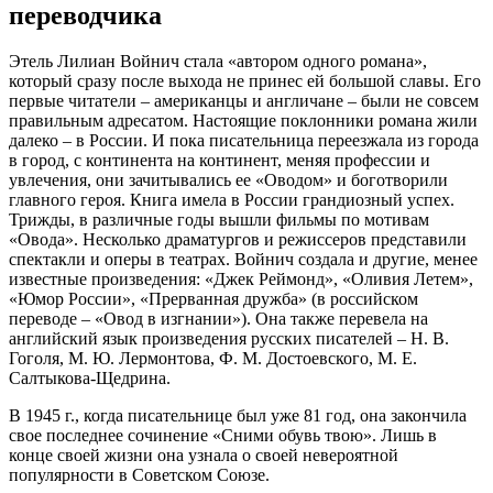
переводчика
Этель Лилиан Войнич стала «автором одного романа»,
который сразу после выхода не принес ей большой славы. Его
первые читатели – американцы и англичане – были не совсем
правильным адресатом. Настоящие поклонники романа жили
далеко – в России. И пока писательница переезжала из города
в город, с континента на континент, меняя профессии и
увлечения, они зачитывались ее «Оводом» и боготворили
главного героя. Книга имела в России грандиозный успех.
Трижды, в различные годы вышли фильмы по мотивам
«Овода». Несколько драматургов и режиссеров представили
спектакли и оперы в театрах. Войнич создала и другие, менее
известные произведения: «Джек Реймонд», «Оливия Летем»,
«Юмор России», «Прерванная дружба» (в российском
переводе – «Овод в изгнании»). Она также перевела на
английский язык произведения русских писателей – Н. В.
Гоголя, М. Ю. Лермонтова, Ф. М. Достоевского, М. Е.
Салтыкова-Щедрина.
В 1945 г., когда писательнице был уже 81 год, она закончила
свое последнее сочинение «Сними обувь твою». Лишь в
конце своей жизни она узнала о своей невероятной
популярности в Советском Союзе.