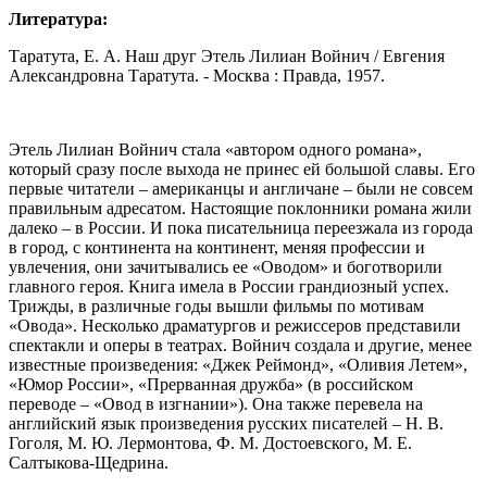
Литература:
Таратута, Е. А. Наш друг Этель Лилиан Войнич / Евгения
Александровна Таратута. - Москва : Правда, 1957.
Этель Лилиан Войнич стала «автором одного романа»,
который сразу после выхода не принес ей большой славы. Его
первые читатели – американцы и англичане – были не совсем
правильным адресатом. Настоящие поклонники романа жили
далеко – в России. И пока писательница переезжала из города
в город, с континента на континент, меняя профессии и
увлечения, они зачитывались ее «Оводом» и боготворили
главного героя. Книга имела в России грандиозный успех.
Трижды, в различные годы вышли фильмы по мотивам
«Овода». Несколько драматургов и режиссеров представили
спектакли и оперы в театрах. Войнич создала и другие, менее
известные произведения: «Джек Реймонд», «Оливия Летем»,
«Юмор России», «Прерванная дружба» (в российском
переводе – «Овод в изгнании»). Она также перевела на
английский язык произведения русских писателей – Н. В.
Гоголя, М. Ю. Лермонтова, Ф. М. Достоевского, М. Е.
Салтыкова-Щедрина.