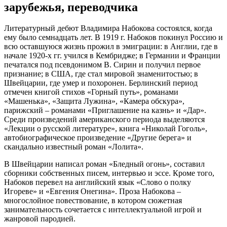
зарубежья, переводчика
Литературный дебют Владимира Набокова состоялся, когда
ему было семнадцать лет. В 1919 г. Набоков покинул Россию и
всю оставшуюся жизнь прожил в эмиграции: в Англии, где в
начале 1920-х гг. учился в Кембридже; в Германии и Франции
печатался под псевдонимом В. Сирин и получил первое
признание; в США, где стал мировой знаменитостью; в
Швейцарии, где умер и похоронен. Берлинский период
отмечен книгой стихов «Горный путь», романами
«Машенька», «Защита Лужина», «Камера обскура»,
парижский – романами «Приглашение на казнь» и «Дар».
Среди произведений американского периода выделяются
«Лекции о русской литературе», книга «Николай Гоголь»,
автобиографическое произведение «Другие берега» и
скандально известный роман «Лолита».
В Швейцарии написал роман «Бледный огонь», составил
сборники собственных писем, интервью и эссе. Кроме того,
Набоков перевел на английский язык «Слово о полку
Игореве» и «Евгения Онегина». Проза Набокова –
многослойное повествование, в котором сюжетная
занимательность сочетается с интеллектуальной игрой и
жанровой пародией.