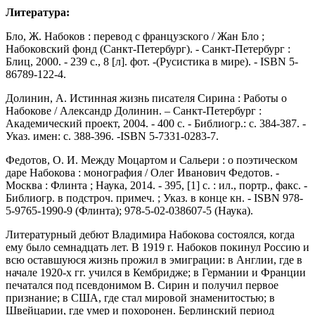
Литература:
Бло, Ж. Набоков : перевод с французского / Жан Бло ;
Набоковский фонд (Санкт-Петербург). - Санкт-Петербург :
Блиц, 2000. - 239 с., 8 [л]. фот. -(Русистика в мире). - ISBN 5-
86789-122-4.
Долинин, А. Истинная жизнь писателя Сирина : Работы о
Набокове / Александр Долинин. – Санкт-Петербург :
Академический проект, 2004. - 400 с. - Библиогр.: с. 384-387. -
Указ. имен: с. 388-396. -ISBN 5-7331-0283-7.
Федотов, О. И. Между Моцартом и Сальери : о поэтическом
даре Набокова : монография / Олег Иванович Федотов. -
Москва : Флинта ; Наука, 2014. - 395, [1] с. : ил., портр., факс. -
Библиогр. в подстроч. примеч. ; Указ. в конце кн. - ISBN 978-
5-9765-1990-9 (Флинта); 978-5-02-038607-5 (Наука).
Литературный дебют Владимира Набокова состоялся, когда
ему было семнадцать лет. В 1919 г. Набоков покинул Россию и
всю оставшуюся жизнь прожил в эмиграции: в Англии, где в
начале 1920-х гг. учился в Кембридже; в Германии и Франции
печатался под псевдонимом В. Сирин и получил первое
признание; в США, где стал мировой знаменитостью; в
Швейцарии, где умер и похоронен. Берлинский период