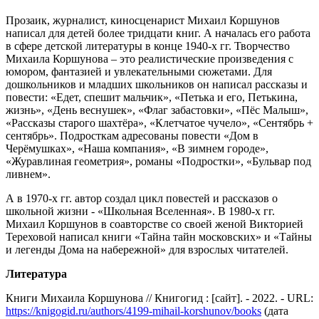
Прозаик, журналист, киносценарист Михаил Коршунов
написал для детей более тридцати книг. А началась его работа
в сфере детской литературы в конце 1940-х гг. Творчество
Михаила Коршунова – это реалистические произведения с
юмором, фантазией и увлекательными сюжетами. Для
дошкольников и младших школьников он написал рассказы и
повести: «Едет, спешит мальчик», «Петька и его, Петькина,
жизнь», «День веснушек», «Флаг забастовки», «Пёс Малыш»,
«Рассказы старого шахтёра», «Клетчатое чучело», «Сентябрь +
сентябрь». Подросткам адресованы повести «Дом в
Черёмушках», «Наша компания», «В зимнем городе»,
«Журавлиная геометрия», романы «Подростки», «Бульвар под
ливнем».
А в 1970-х гг. автор создал цикл повестей и рассказов о
школьной жизни - «Школьная Вселенная». В 1980-х гг.
Михаил Коршунов в соавторстве со своей женой Викторией
Тереховой написал книги «Тайна тайн московских» и «Тайны
и легенды Дома на набережной» для взрослых читателей.
Литература
Книги Михаила Коршунова // Книгогид : [сайт]. - 2022. - URL:
https://knigogid.ru/authors/4199-mihail-korshunov/books
(дата