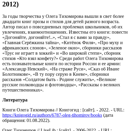
2012)
За годы творчества у Олега Тихомирова вышли в свет более
двадцати книг прозы и стихов для детей разного возраста.
Автор писал о повседневных проблемах школьников, об их
увлечениях, взаимоотношениях. Известны его книги: повести
«Догоняйте, догоняйте!..», «Стал я с вами за правду»,
«Главная Серёжкина тайна», «Китёнок Филя», «Про муху и
африканских слонов», «Зеленое окно», сборники рассказов
«Трус не играет в хоккей» и «Во широкой степи», сборник
стихов «Кто взял конфету?» Среди работ Олега Тихомирова
есть познавательные книги по истории России и ее армии:
«Александр Невский», «На страже Руси», «Сказ об Иване
Болотникове», «В ту пору серую в Киеве», сборники
рассказов «Солдатом быть - Родине служить», «Великие
русские полководцы и флотоводцы», «Рассказы о великих
путешественниках».
Литература
Книги Олега Тихомирова // Книгогид : [сайт]. - 2022. - URL:
https://knigogid.ru/authors/6787-oleg-tihomirov/books
(дата
обращения: 01.08.2022).
Олег Тихомиров // LiveLib : [сайт]. - 2006-2022. - URL: