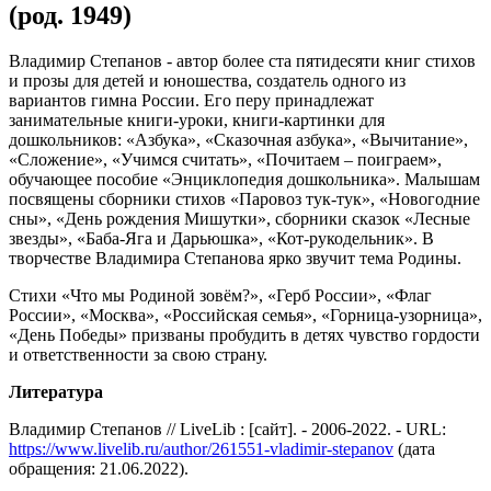
(род. 1949)
Владимир Степанов - автор более ста пятидесяти книг стихов
и прозы для детей и юношества, создатель одного из
вариантов гимна России. Его перу принадлежат
занимательные книги-уроки, книги-картинки для
дошкольников: «Азбука», «Сказочная азбука», «Вычитание»,
«Сложение», «Учимся считать», «Почитаем – поиграем»,
обучающее пособие «Энциклопедия дошкольника». Малышам
посвящены сборники стихов «Паровоз тук-тук», «Новогодние
сны», «День рождения Мишутки», сборники сказок «Лесные
звезды», «Баба-Яга и Дарьюшка», «Кот-рукодельник». В
творчестве Владимира Степанова ярко звучит тема Родины.
Стихи «Что мы Родиной зовём?», «Герб России», «Флаг
России», «Москва», «Российская семья», «Горница-узорница»,
«День Победы» призваны пробудить в детях чувство гордости
и ответственности за свою страну.
Литература
Владимир Степанов // LiveLib : [сайт]. - 2006-2022. - URL:
https://www.livelib.ru/author/261551-vladimir-stepanov
(дата
обращения: 21.06.2022).