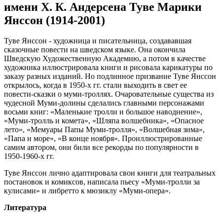
имени Х. К. Андерсена Туве Марики
Янссон (1914-2001)
Туве Янссон - художница и писательница, создававшая
сказочные повести на шведском языке. Она окончила
Шведскую Художественную Академию, а потом в качестве
художника иллюстрировала книги и рисовала карикатуры по
заказу разных изданий. Но подлинное призвание Туве Янссон
открылось, когда в 1950-х гг. стали выходить в свет ее
повести-сказки о муми-троллях. Очаровательные существа из
чудесной Муми-долины сделались главными персонажами
восьми книг: «Маленькие тролли и большое наводнение»,
«Муми-тролль и комета», «Шляпа волшебника», «Опасное
лето», «Мемуары Папы Муми-тролля», «Волшебная зима»,
«Папа и море», «В конце ноября». Проиллюстрированные
самим автором, они били все рекорды по популярности в
1950-1960-х гг.
Туве Янссон лично адаптировала свои книги для театральных
постановок и комиксов, написала пьесу «Муми-тролли за
кулисами» и либретто к мюзиклу «Муми-опера».
Литература