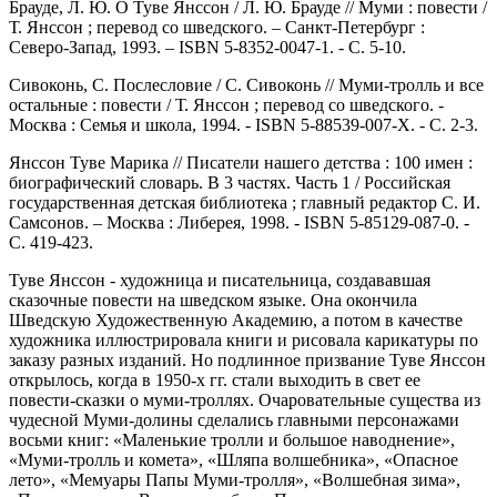
Брауде, Л. Ю. О Туве Янссон / Л. Ю. Брауде // Муми : повести /
Т. Янссон ; перевод со шведского. – Санкт-Петербург :
Северо-Запад, 1993. – ISBN 5-8352-0047-1. - С. 5-10.
Сивоконь, С. Послесловие / С. Сивоконь // Муми-тролль и все
остальные : повести / Т. Янссон ; перевод со шведского. -
Москва : Семья и школа, 1994. - ISBN 5-88539-007-X. - С. 2-3.
Янссон Туве Марика // Писатели нашего детства : 100 имен :
биографический словарь. В 3 частях. Часть 1 / Российская
государственная детская библиотека ; главный редактор С. И.
Самсонов. – Москва : Либерея, 1998. - ISBN 5-85129-087-0. -
С. 419-423.
Туве Янссон - художница и писательница, создававшая
сказочные повести на шведском языке. Она окончила
Шведскую Художественную Академию, а потом в качестве
художника иллюстрировала книги и рисовала карикатуры по
заказу разных изданий. Но подлинное призвание Туве Янссон
открылось, когда в 1950-х гг. стали выходить в свет ее
повести-сказки о муми-троллях. Очаровательные существа из
чудесной Муми-долины сделались главными персонажами
восьми книг: «Маленькие тролли и большое наводнение»,
«Муми-тролль и комета», «Шляпа волшебника», «Опасное
лето», «Мемуары Папы Муми-тролля», «Волшебная зима»,