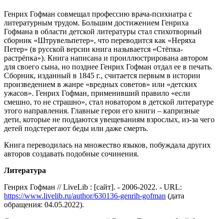
Генрих Гофман совмещал профессию врача-психиатра с
литературным трудом. Большим достижением Генриха
Гофмана в области детской литературы стал стихотворный
сборник «Штрувельпетер», что переводится как «Неряха
Петер» (в русской версии книга называется «Стёпка-
растрёпка»). Книга написана и проиллюстрирована автором
для своего сына, но позднее Генрих Гофман отдал ее в печать.
Сборник, изданный в 1845 г., считается первым в истории
произведением в жанре «вредных советов» или «детских
ужасов». Генрих Гофман, применивший правило «если
смешно, то не страшно», стал новатором в детской литературе
этого направления. Главные герои его книги – капризные
дети, которые не поддаются увещеваниям взрослых, из-за чего
детей подстерегают беды или даже смерть.
Книга переводилась на множество языков, побуждала других
авторов создавать подобные сочинения.
Литература
Генрих Гофман // LiveLib : [сайт]. - 2006-2022. - URL:
https://www.livelib.ru/author/630136-genrih-gofman
(дата
обращения: 04.05.2022).