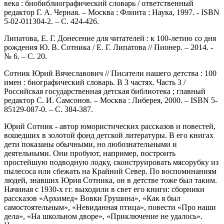
века : биобиблиографический словарь / ответственный
редактор Г. А. Черная. – Москва : Флинта : Наука, 1997. - ISBN
5-02-011304-2. – С. 424-426.
Липатова, Е. Г. Донесение для читателей : к 100-летию со дня
рождения Ю. В. Сотника / Е. Г. Липатова // Пионер. – 2014. -
№ 6. – С. 20.
Сотник Юрий Вячеславович // Писатели нашего детства : 100
имен : биографический словарь. В 3 частях. Часть 3 /
Российская государственная детская библиотека ; главный
редактор С. И. Самсонов. – Москва : Либерея, 2000. – ISBN 5-
85129-087-0. – С. 384-387.
Юрий Сотник - автор юмористических рассказов и повестей,
вошедших в золотой фонд детской литературы. В его книгах
дети показаны обычными, но любознательными и
деятельными. Они пробуют, например, построить
простейшую подводную лодку, сконструировать мясорубку из
пылесоса или сбежать на Крайний Север. По воспоминаниям
людей, знавших Юрия Сотника, он в детстве тоже был таким.
Начиная с 1930-х гг. выходили в свет его книги: сборники
рассказов «Архимед» Вовки Грушина», «Как я был
самостоятельным», «Невиданная птица», повести «Про наши
дела», «На школьном дворе», «Приключение не удалось».