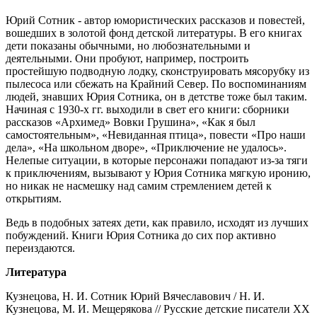
Юрий Сотник - автор юмористических рассказов и повестей,
вошедших в золотой фонд детской литературы. В его книгах
дети показаны обычными, но любознательными и
деятельными. Они пробуют, например, построить
простейшую подводную лодку, сконструировать мясорубку из
пылесоса или сбежать на Крайний Север. По воспоминаниям
людей, знавших Юрия Сотника, он в детстве тоже был таким.
Начиная с 1930-х гг. выходили в свет его книги: сборники
рассказов «Архимед» Вовки Грушина», «Как я был
самостоятельным», «Невиданная птица», повести «Про наши
дела», «На школьном дворе», «Приключение не удалось».
Нелепые ситуации, в которые персонажи попадают из-за тяги
к приключениям, вызывают у Юрия Сотника мягкую иронию,
но никак не насмешку над самим стремлением детей к
открытиям.
Ведь в подобных затеях дети, как правило, исходят из лучших
побуждений. Книги Юрия Сотника до сих пор активно
переиздаются.
Литература
Кузнецова, Н. И. Сотник Юрий Вячеславович / Н. И.
Кузнецова, М. И. Мещерякова // Русские детские писатели XX