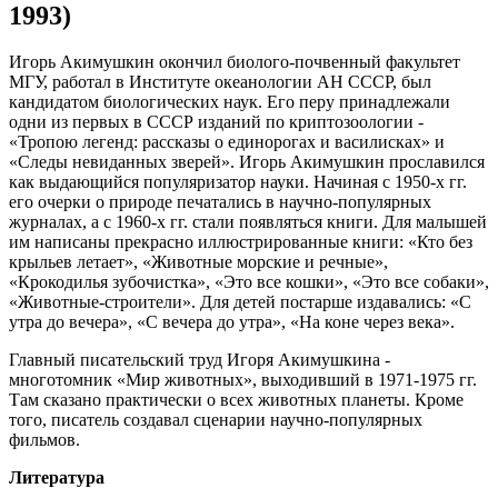
1993)
Игорь Акимушкин окончил биолого-почвенный факультет
МГУ, работал в Институте океанологии АН СССР, был
кандидатом биологических наук. Его перу принадлежали
одни из первых в СССР изданий по криптозоологии -
«Тропою легенд: рассказы о единорогах и василисках» и
«Следы невиданных зверей». Игорь Акимушкин прославился
как выдающийся популяризатор науки. Начиная с 1950-х гг.
его очерки о природе печатались в научно-популярных
журналах, а с 1960-х гг. стали появляться книги. Для малышей
им написаны прекрасно иллюстрированные книги: «Кто без
крыльев летает», «Животные морские и речные»,
«Крокодилья зубочистка», «Это все кошки», «Это все собаки»,
«Животные-строители». Для детей постарше издавались: «С
утра до вечера», «С вечера до утра», «На коне через века».
Главный писательский труд Игоря Акимушкина -
многотомник «Мир животных», выходивший в 1971-1975 гг.
Там сказано практически о всех животных планеты. Кроме
того, писатель создавал сценарии научно-популярных
фильмов.
Литература