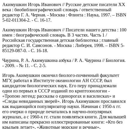
Акимушкин Игорь Иванович // Русские детские писатели XX
века : биобиблиографический словарь / ответственный
редактор Г. А. Черная. - Москва : Флинта : Наука, 1997. – ISBN
5-02-011304-2. - С. 16-17.
Акимушкин Игорь Иванович // Писатели нашего детства : 100
имен : биографический словарь. В 3 частях. Часть 1 /
Российская государственная детская библиотека ; главный
редактор С. И. Самсонов. - Москва : Либерея, 1998. – ISBN 5-
85129-087-0. - С. 16-18.
Чаурина, Р. А. Акимушкина азбука / Р. А. Чаурина // Биология.
- 2009. - № 11. - С. 2-5.
Игорь Акимушкин окончил биолого-почвенный факультет
МГУ, работал в Институте океанологии АН СССР, был
кандидатом биологических наук. Его перу принадлежали
одни из первых в СССР изданий по криптозоологии -
«Тропою легенд: рассказы о единорогах и василисках» и
«Следы невиданных зверей». Игорь Акимушкин прославился
как выдающийся популяризатор науки. Начиная с 1950-х гг.
его очерки о природе печатались в научно-популярных
журналах, а с 1960-х гг. стали появляться книги. Для малышей
им написаны прекрасно иллюстрированные книги: «Кто без
крыльев летает», «Животные морские и речные»,