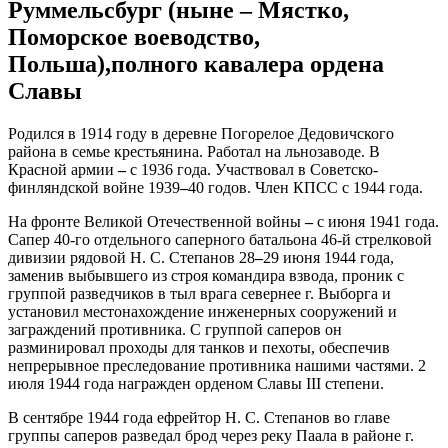
Руммельсбург (ныне – Мястко,
Поморское воеводство,
Польша),полного кавалера ордена
Славы
Родился в 1914 году в деревне Погорелое Дедовичского
района в семье крестьянина. Работал на льнозаводе. В
Красной армии
–
с 1936 года. Участвовал в Советско-
финляндской войне 1939
–
40 годов. Член КПСС с 1944 года.
На фронте Великой Отечественной войны
–
с июня 1941 года.
Сапер 40-го отдельного саперного батальона 46-й стрелковой
дивизии рядовой Н. С. Степанов 28
–
29 июня 1944 года,
заменив выбывшего из строя командира взвода, проник с
группой разведчиков в тыл врага севернее г. Выборга и
установил местонахождение инженерных сооружений и
заграждений противника. С группой саперов он
разминировал проходы для танков и пехоты, обеспечив
непрерывное преследование противника нашими частями. 2
июля 1944 года награжден орденом Славы III степени.
В сентябре 1944 года ефрейтор Н. С. Степанов во главе
группы саперов разведал брод через реку Паала в районе г.