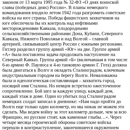
законом от 13 марта 1995 года № 32-ФЗ «О днях воинской
славы (победных днях) России». В планы немецкого
командования входило летом 1942 года разгромить советские
войска на юге страны. Победа фашистских захватчиков на
юге обеспечила бы их контроль над нефтяными
месторождениями Кавказа, плодородными
сельскохозяйственными районами Дона, Кубани, Северного
Кавказа, Нижнего Поволжья и над Волгой – главной
артерией, связывавшей центр России с южными регионами.
Гитлер разделил группу армий «Юг» на две. Группе армий
«А» была поставлена задача продолжать наступление на
Северный Кавказ. Группа армий «Б» (включавшая в том числе
6-ю армию Ф. Паулюса и 4-ю танковую армию Г. Гота) должна
была двигаться к Волге и овладеть Сталинградом, ключевым
индустриальным городом на берегу Волги. Немаловажна
была и идеологическая составляющая – захватить город,
носящий имя Сталина. Но немцев встретило ожесточенное
сопротивление. Бой шел за каждую улицу, каждый дом,
каждый этаж в доме. Один из убитых под Сталинградом
немецких солдат записал в дневнике: «Нам надо пройти до
Волги еще только один километр, но мы никак не можем это
сделать. Мы ведем войну за этот километр дольше, чем за всю
Францию, но русские стоят, как каменные глыбы…». Через
четыре месяца героической обороны советские войска
перешли в контрнаступление, закончившееся окружением