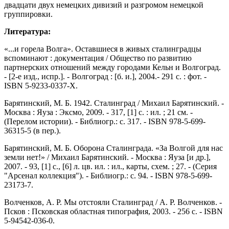
двадцати двух немецких дивизий и разгромом немецкой
группировки.
Литература:
«...и горела Волга». Оставшиеся в живых сталинградцы
вспоминают : документация / Общество по развитию
партнерских отношений между городами Кельн и Волгоград.
- [2-е изд., испр.]. - Волгоград : [б. и.], 2004.- 291 с. : фот. -
ISBN 5-9233-0337-X.
Барятинский, М. Б. 1942. Сталинград / Михаил Барятинский. -
Москва : Яуза : Эксмо, 2009. - 317, [1] с. : ил. ; 21 см. -
(Перелом истории). - Библиогр.: с. 317. - ISBN 978-5-699-
36315-5 (в пер.).
Барятинский, М. Б. Оборона Сталинграда. «За Волгой для нас
земли нет!» / Михаил Барятинский. - Москва : Яуза [и др.],
2007. - 93, [1] с., [6] л. цв. ил. : ил., карты, схем. ; 27. - (Серия
"Арсенал коллекция"). - Библиогр.: с. 94. - ISBN 978-5-699-
23173-7.
Волченков, А. Р. Мы отстояли Сталинград / А. Р. Волченков. -
Псков : Псковская областная типография, 2003. - 256 с. - ISBN
5-94542-036-0.