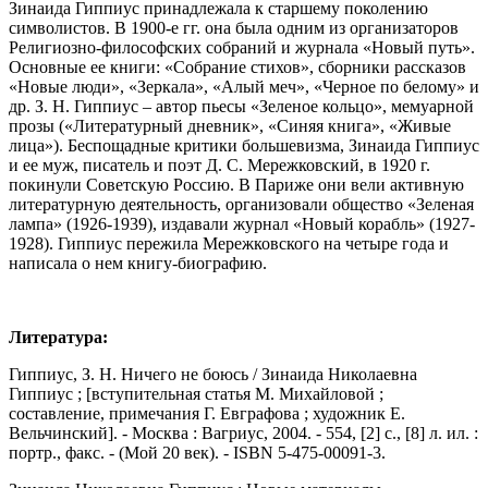
Зинаида Гиппиус принадлежала к старшему поколению
символистов. В 1900-е гг. она была одним из организаторов
Религиозно-философских собраний и журнала «Новый путь».
Основные ее книги: «Собрание стихов», сборники рассказов
«Новые люди», «Зеркала», «Алый меч», «Черное по белому» и
др. З. Н. Гиппиус – автор пьесы «Зеленое кольцо», мемуарной
прозы («Литературный дневник», «Синяя книга», «Живые
лица»). Беспощадные критики большевизма, Зинаида Гиппиус
и ее муж, писатель и поэт Д. С. Мережковский, в 1920 г.
покинули Советскую Россию. В Париже они вели активную
литературную деятельность, организовали общество «Зеленая
лампа» (1926-1939), издавали журнал «Новый корабль» (1927-
1928). Гиппиус пережила Мережковского на четыре года и
написала о нем книгу-биографию.
Литература:
Гиппиус, З. Н. Ничего не боюсь / Зинаида Николаевна
Гиппиус ; [вступительная статья М. Михайловой ;
составление, примечания Г. Евграфова ; художник Е.
Вельчинский]. - Москва : Вагриус, 2004. - 554, [2] с., [8] л. ил. :
портр., факс. - (Мой 20 век). - ISBN 5-475-00091-3.