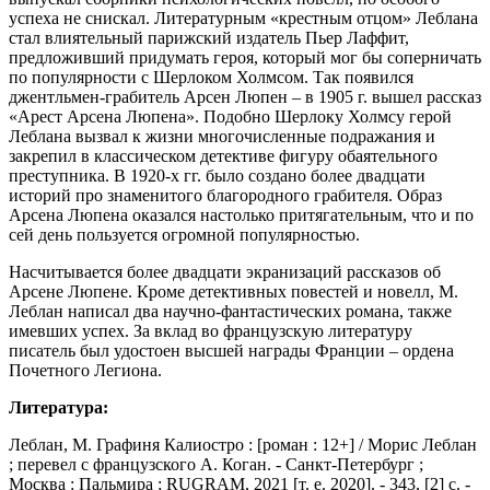
успеха не снискал. Литературным «крестным отцом» Леблана
стал влиятельный парижский издатель Пьер Лаффит,
предложивший придумать героя, который мог бы соперничать
по популярности с Шерлоком Холмсом. Так появился
джентльмен-грабитель Арсен Люпен – в 1905 г. вышел рассказ
«Арест Арсена Люпена». Подобно Шерлоку Холмсу герой
Леблана вызвал к жизни многочисленные подражания и
закрепил в классическом детективе фигуру обаятельного
преступника. В 1920-х гг. было создано более двадцати
историй про знаменитого благородного грабителя. Образ
Арсена Люпена оказался настолько притягательным, что и по
сей день пользуется огромной популярностью.
Насчитывается более двадцати экранизаций рассказов об
Арсене Люпене. Кроме детективных повестей и новелл, М.
Леблан написал два научно-фантастических романа, также
имевших успех. За вклад во французскую литературу
писатель был удостоен высшей награды Франции – ордена
Почетного Легиона.
Литература:
Леблан, М. Графиня Калиостро : [роман : 12+] / Морис Леблан
; перевел с французского А. Коган. - Санкт-Петербург ;
Москва : Пальмира ; RUGRAM, 2021 [т. е. 2020]. - 343, [2] с. -