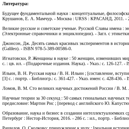
Литература:
Будущее фундаментальной науки : концептуальные, философски
Крушанов, Е. А. Мамчур. - Москва : URSS : КРАСАНД, 2011. - 286
Великие русские и советские ученые. Русской Славы имена : эн
(Электронные справочники и энциклопедии). - Загл. с этикетки 
Джонсон, Дж. Десять самых красивых экспериментов в истории на
(Galileo). - ISBN 978-5-389-00586-0.
Игнатовски, Р. Женщины в науке : 50 женщин, изменивших мир /
с. : цв. ил. - (Подарочные издания. Наука). - Указ.: с. 126-127. -
Ильин, В. Н. Русская наука / В. Н. Ильин ; [составление, всту
[3] с. : портр. - Библиогр.: с. 361-427. - Указ. имен: с. 428-436. 
Ломов, В. М. Сто великих научных достижений России / В. М. Ломо
Научные теории за 30 секунд : 50 самых гениальных научных т
предисловие: Мартин Рис ; [перевод с английского Ю. Капустюк]. 
Образование, наука и бизнес в создании интеллектуалоемких ср
Петербург : Нестор-История, 2016. - 286 с. : ил., портр. - Библи
Рашидов, О. Сколково: принуждение к чуду : [реальная история 