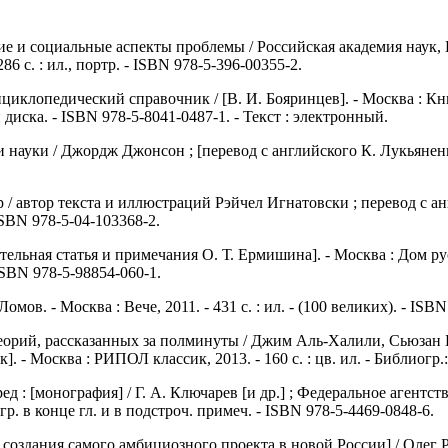
е и социальные аспекты проблемы / Российская академия наук, 
 с. : ил., портр. - ISBN 978-5-396-00355-2.
циклопедический справочник / [В. И. Бояринцев]. - Москва : Кни
диска. - ISBN 978-5-8041-0487-1. - Текст : электронный.
уки / Джордж Джонсон ; [перевод с английского К. Лукьяненко]. -
 автор текста и иллюстраций Рэйчел Игнатовски ; перевод с анг
 ISBN 978-5-04-103368-2.
пительная статья и примечания О. Т. Ермишина]. - Москва : Дом 
- ISBN 978-5-98854-060-1.
в. - Москва : Вече, 2011. - 431 с. : ил. - (100 великих). - ISBN
еорий, рассказанных за полминуты / Джим Аль-Халили, Сьюзан Бл
- Москва : РИПОЛ классик, 2013. - 160 с. : цв. ил. - Библиогр.: с
ед : [монография] / Г. А. Ключарев [и др.] ; Федеральное агент
огр. в конце гл. и в подстроч. примеч. - ISBN 978-5-4469-0848-6.
создания самого амбициозного проекта в новой России] / Олег Раш