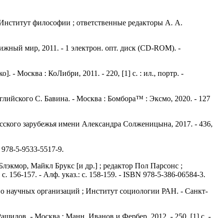
Институт философии ; ответственные редакторы А. А.
жный мир, 2011. - 1 электрон. опт. диск (CD-ROM). -
 Москва : КоЛибри, 2011. - 220, [1] с. : ил., портр. -
лийского С. Бавина. - Москва : Бомбора™ : Эксмо, 2020. - 127
русского зарубежья имени Александра Солженицына, 2017. - 436,
 978-5-9533-5517-9.
экмор, Майкл Брукс [и др.] ; редактор Пол Парсонс ;
. 156-157. - Алф. указ.: с. 158-159. - ISBN 978-5-386-06584-3.
ство научных организаций ; Институт социологии РАН. - Санкт-
идов. - Москва : Манн, Иванов и Фербер, 2012. - 250, [1] с. -