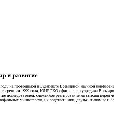
ир и развитие
 году на проводимой в Будапеште Всемирной научной конференци
конференции 1999 года, ЮНЕСКО официально учредила Всемирны
естве исследователей, слаженное реагирование на вызовы перед
рофильных министерств, их родственники, друзья, знакомые и б