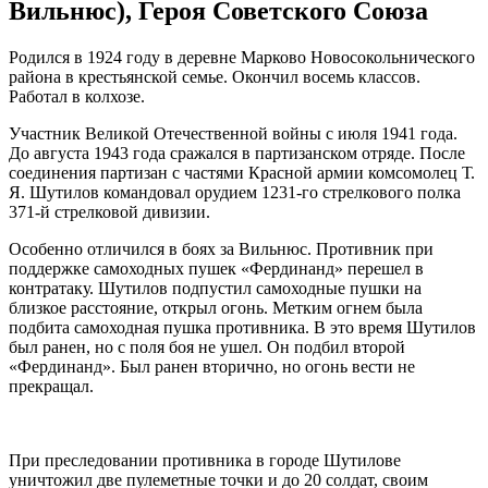
Вильнюс), Героя Советского Союза
Родился в 1924 году в деревне Марково Новосокольнического
района в крестьянской семье. Окончил восемь классов.
Работал в колхозе.
Участник Великой Отечественной войны с июля 1941 года.
До августа 1943 года сражался в партизанском отряде. После
соединения партизан с частями Красной армии комсомолец Т.
Я. Шутилов командовал орудием 1231-го стрелкового полка
371-й стрелковой дивизии.
Особенно отличился в боях за Вильнюс. Противник при
поддержке самоходных пушек «Фердинанд» перешел в
контратаку. Шутилов подпустил самоходные пушки на
близкое расстояние, открыл огонь. Метким огнем была
подбита самоходная пушка противника. В это время Шутилов
был ранен, но с поля боя не ушел. Он подбил второй
«Фердинанд». Был ранен вторично, но огонь вести не
прекращал.
При преследовании противника в городе Шутилове
уничтожил две пулеметные точки и до 20 солдат, своим