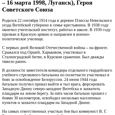
– 16 марта 1998, Луганск), Героя
Советского Союза
Родился 22 сентября 1914 года в деревне Плиссы Невельского
уезда Витебской губернии в семье крестьянина. В 1938 году
окончил учительский институт, работал в школе. В 1939 году
призван в Красную армию и направлен в военно-
политическое училище.
С первых дней Великой Отечественной войны
–
на фронте.
Сражался под Оршей, Харьковом, участвовал в
Сталинградской битве, в Курском сражении. Был дважды
тяжело ранен.
В должности заместителя командира отдельного гвардейского
учебного стрелкового батальона по политчасти участвовал в
боях за освобождение Белоруссии. 24 июня 1944 года
батальон получил приказ выйти в тыл врага, форсировать
Западную Двину северо-западнее Витебска и захватить
плацдарм на левом берегу. За пять часов батальон прошел с
боями 30 километров, освободил несколько населенных
пунктов и захватил плацдарм на Западной Двине.
На самых ответственных участках боя был коммунист В. Г.