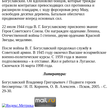
Богуславский. Он вдохновлял бойцов, которые трижды
отразили контратаки превосходящих сил противника и
расширили плацдарм, с ходу форсировав реку Мшу,
освободив десятки деревень. Батальон обеспечил
продвижение вперед основных сил.
22 июля 1944 года В. Г. Богуславскому присвоено звание
Героя Советского Союза. Он награжден орденами Ленина,
Отечественной войны I степени, двумя орденами Красной
Звезды, медалями.
После войны В. Г. Богуславский продолжал службу в
Советской армии. В 1945 году окончил Высшие всеармейские
военно-политические курсы. С 1959 года в звании
подполковника
–
в отставке. Жил и работал в Луганске.
Скончался 16 марта 1998 года.
Литература:
Богуславский Владимир Григорьевич // Подвиги героев
бессмертны / Н. П. Корнеев, О. В. Алексеев. - Псков, 2005. - С.
29-30.