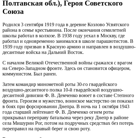
Полтавская обл.), Героя Советского
Союза
Родился 3 сентября 1919 года в деревне Козлово Усвятского
района в семье крестьянина. После окончания семилетней
школы работал в колхозе. В 1938 году уехал в Москву, где
работал и одновременно занимался в школе парашютистов. В
1939 году призван в Красную армию и направлен в воздушно-
десантные войска на Дальний Восток.
С началом Великой Отечественной войны сражался с врагом
на Северо-Западном фронте. Здесь он становится офицером,
коммунистом. Был ранен.
Затем командир минометной роты 30-го гвардейского
воздушно-десантного полка 10-й гвардейской воздушно-
десантной дивизии Ф. В. Демченко воюет в составе Степного
фронта. Героизм и мужество, воинское мастерство он показал
в боях при форсировании Днепра. В ночь на 1 октября 1943
года старший лейтенант Ф. В. Демченко огнем роты
прикрывал переправу батальона через реку Днепр в районе
села Мишурин Рог, потом на подручных средствах без потерь
переправил на правый берег и свою роту.