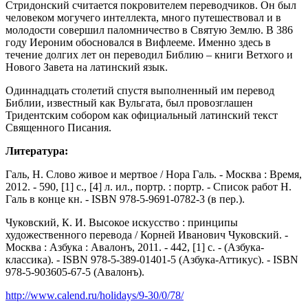
Стридонский считается покровителем переводчиков. Он был
человеком могучего интеллекта, много путешествовал и в
молодости совершил паломничество в Святую Землю. В 386
году Иероним обосновался в Вифлееме. Именно здесь в
течение долгих лет он переводил Библию – книги Ветхого и
Нового Завета на латинский язык.
Одиннадцать столетий спустя выполненный им перевод
Библии, известный как Вульгата, был провозглашен
Тридентским собором как официальный латинский текст
Священного Писания.
Литература:
Галь, Н. Слово живое и мертвое / Нора Галь. - Москва : Время,
2012. - 590, [1] с., [4] л. ил., портр. : портр. - Список работ Н.
Галь в конце кн. - ISBN 978-5-9691-0782-3 (в пер.).
Чуковский, К. И. Высокое искусство : принципы
художественного перевода / Корней Иванович Чуковский. -
Москва : Азбука : Авалонъ, 2011. - 442, [1] с. - (Азбука-
классика). - ISBN 978-5-389-01401-5 (Азбука-Аттикус). - ISBN
978-5-903605-67-5 (Авалонъ).
http://www.calend.ru/holidays/9-30/0/78/