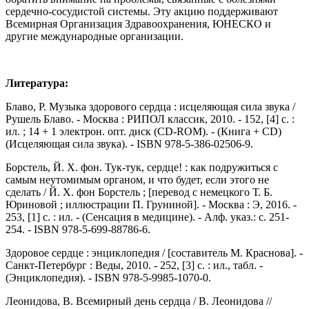
сердечно-сосудистой системы. Эту акцию поддерживают
Всемирная Организация Здравоохранения, ЮНЕСКО и
другие международные организации.
Литература:
Блаво, Р. Музыка здорового сердца : исцеляющая сила звука /
Рушель Блаво. - Москва : РИПОЛ классик, 2010. - 152, [4] с. :
ил. ; 14 + 1 электрон. опт. диск (CD-ROM). - (Книга + CD)
(Исцеляющая сила звука). - ISBN 978-5-386-02506-9.
Борстель, Й. Х. фон. Тук-тук, сердце! : как подружиться с
самым неутомимым органом, и что будет, если этого не
сделать / Й. Х. фон Борстель ; [перевод с немецкого Т. Б.
Юриновой ; иллюстрации П. Груниной]. - Москва : Э, 2016. -
253, [1] с. : ил. - (Сенсация в медицине). - Алф. указ.: с. 251-
254. - ISBN 978-5-699-88786-6.
Здоровое сердце : энциклопедия / [составитель М. Краснова]. -
Санкт-Петербург : Веды, 2010. - 252, [3] с. : ил., табл. -
(Энциклопедия). - ISBN 978-5-9985-1070-0.
Леонидова, В. Всемирный день сердца / В. Леонидова //