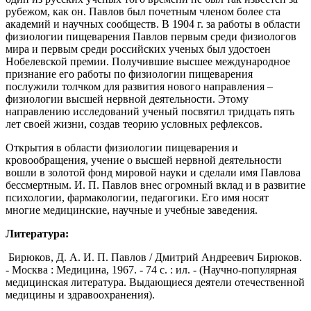
рубежом, как он. Павлов был почетным членом более ста
академий и научных сообществ. В 1904 г. за работы в области
физиологии пищеварения Павлов первым среди физиологов
мира и первым среди российских ученых был удостоен
Нобелевской премии. Получившие высшее международное
признание его работы по физиологии пищеварения
послужили толчком для развития нового направления –
физиологии высшей нервной деятельности. Этому
направлению исследований ученый посвятил тридцать пять
лет своей жизни, создав теорию условных рефлексов.
Открытия в области физиологии пищеварения и
кровообращения, учение о высшей нервной деятельности
вошли в золотой фонд мировой науки и сделали имя Павлова
бессмертным. И. П. Павлов внес огромный вклад и в развитие
психологии, фармакологии, педагогики. Его имя носят
многие медицинские, научные и учебные заведения.
Литература:
Бирюков, Д. А. И. П. Павлов / Дмитрий Андреевич Бирюков.
- Москва : Медицина, 1967. - 74 с. : ил. - (Научно-популярная
медицинская литература. Выдающиеся деятели отечественной
медицины и здравоохранения).