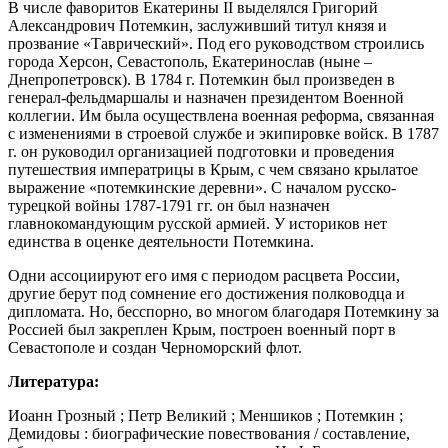
В числе фаворитов Екатерины II выделялся Григорий
Александрович Потемкин, заслуживший титул князя и
прозвание «Таврический». Под его руководством строились
города Херсон, Севастополь, Екатеринослав (ныне –
Днепропетровск). В 1784 г. Потемкин был произведен в
генерал-фельдмаршалы и назначен президентом Военной
коллегии. Им была осуществлена военная реформа, связанная
с изменениями в строевой службе и экипировке войск. В 1787
г. он руководил организацией подготовки и проведения
путешествия императрицы в Крым, с чем связано крылатое
выражение «потемкинские деревни». С началом русско-
турецкой войны 1787-1791 гг. он был назначен
главнокомандующим русской армией. У историков нет
единства в оценке деятельности Потемкина.
Одни ассоциируют его имя с периодом расцвета России,
другие берут под сомнение его достижения полководца и
дипломата. Но, бесспорно, во многом благодаря Потемкину за
Россией был закреплен Крым, построен военный порт в
Севастополе и создан Черноморский флот.
Литература:
Иоанн Грозный ; Петр Великий ; Меншиков ; Потемкин ;
Демидовы : биографические повествования / составление,