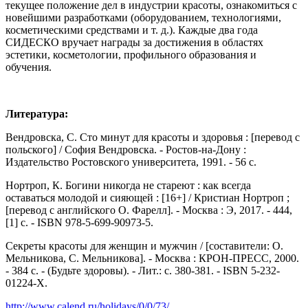
текущее положение дел в индустрии красоты, ознакомиться с
новейшими разработками (оборудованием, технологиями,
косметическими средствами и т. д.). Каждые два года
СИДЕСКО вручает награды за достижения в областях
эстетики, косметологии, профильного образования и
обучения.
Литература:
Вендровска, С. Сто минут для красоты и здоровья : [перевод с
польского] / София Вендровска. - Ростов-на-Дону :
Издательство Ростовского университета, 1991. - 56 с.
Нортроп, К. Богини никогда не стареют : как всегда
оставаться молодой и сияющей : [16+] / Кристиан Нортроп ;
[перевод с английского О. Фарелл]. - Москва : Э, 2017. - 444,
[1] с. - ISBN 978-5-699-90973-5.
Секреты красоты для женщин и мужчин / [составители: О.
Мельникова, С. Мельникова]. - Москва : КРОН-ПPЕСС, 2000.
- 384 с. - (Будьте здоровы). - Лит.: с. 380-381. - ISBN 5-232-
01224-Х.
http://www.calend.ru/holidays/0/0/73/