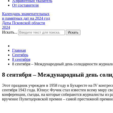
Алфавитный указатель
От составителя
Календарь знаменательных
и памятных дат на 2024 год
Даты Псковской области
2024
Искать...
Искать
Главная
Сентябрь
8 сентября
8 сентября – Международный день солидарности журнал
8 сентября – Международный день сол
Этот праздник учрежден в 1958 году в Бухаресте на IV конгр
сентября 1943 года. Юлиус Фучик стал известен всему миру св
конференции, съезды, на которые собираются журналисты из ра
вручение Пулитцеровской премии – самой престижной премии ж