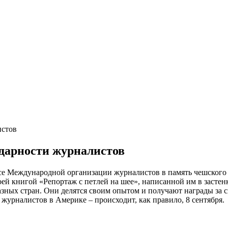
истов
идарности журналистов
ессе Международной организации журналистов в память чешског
оей книгой «Репортаж с петлей на шее», написанной им в застен
зных стран. Они делятся своим опытом и получают награды за св
урналистов в Америке – происходит, как правило, 8 сентября.