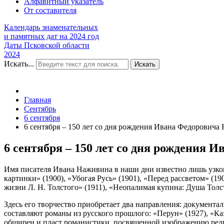
Алфавитный указатель
От составителя
Календарь знаменательных
и памятных дат на 2024 год
Даты Псковской области
2024
Искать...
Искать
Главная
Сентябрь
6 сентября
6 сентября – 150 лет со дня рождения Ивана Федоровича 
6 сентября – 150 лет со дня рождения 
Имя писателя Ивана Наживина в наши дни известно лишь узкому
картинки» (1900), «Убогая Русь» (1901), «Перед рассветом» (1
жизни Л. Н. Толстого» (1911), «Неопалимая купина: Душа Толс
Здесь его творчество приобретает два направления: документ
составляют романы из русского прошлого: «Перун» (1927), «Каз
обширен и пласт романистики, посвященной изображению рели