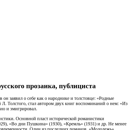
русского прозаика, публициста
он заявил о себе как о народнике и толстовце: «Родные
 Л. Толстого, стал автором двух книг воспоминаний о нем: «Из
ьно и эмигрировал.
нистики. Основной пласт исторической романистики
929), «Во дни Пушкина» (1930), «Кремль» (1931) и др. Не менее
современности. Один из последних романов, «Молодежь»