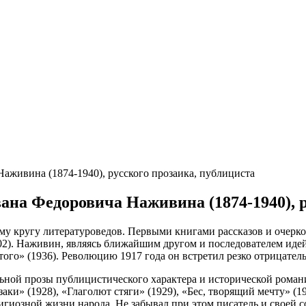
Наживина (1874-1940), русского прозаика, публициста
Ивана Федоровича Наживина (1874-1940), 
 кругу литературоведов. Первыми книгами рассказов и очерков 
902). Наживин, являясь ближайшим другом и последователем идей
того» (1936). Революцию 1917 года он встретил резко отрицател
альной прозы публицистического характера и исторической рома
аки» (1928), «Глаголют стяги» (1929), «Бес, творящий мечту» (1
гиозной жизни народа. Не забывал при этом писатель и своей 